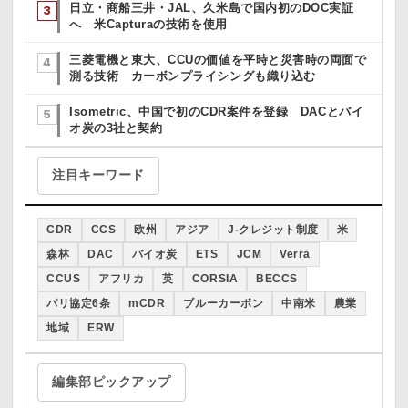
日立・商船三井・JAL、久米島で国内初のDOC実証
へ 米Capturaの技術を使用
三菱電機と東大、CCUの価値を平時と災害時の両面で
測る技術 カーボンプライシングも織り込む
Isometric、中国で初のCDR案件を登録 DACとバイ
オ炭の3社と契約
注目キーワード
CDR
CCS
欧州
アジア
J-クレジット制度
米
森林
DAC
バイオ炭
ETS
JCM
Verra
CCUS
アフリカ
英
CORSIA
BECCS
パリ協定6条
mCDR
ブルーカーボン
中南米
農業
地域
ERW
編集部ピックアップ