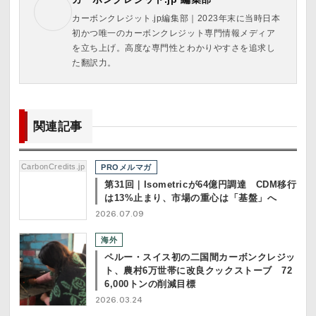
カーボンクレジット.jp編集部｜2023年末に当時日本
初かつ唯一のカーボンクレジット専門情報メディア
を立ち上げ。高度な専門性とわかりやすさを追求し
た翻訳力。
関連記事
CarbonCredits.jp
PROメルマガ
第31回｜Isometricが64億円調達 CDM移行
は13%止まり、市場の重心は「基盤」へ
2026.07.09
海外
ペルー・スイス初の二国間カーボンクレジッ
ト、農村6万世帯に改良クックストーブ 72
6,000トンの削減目標
2026.03.24