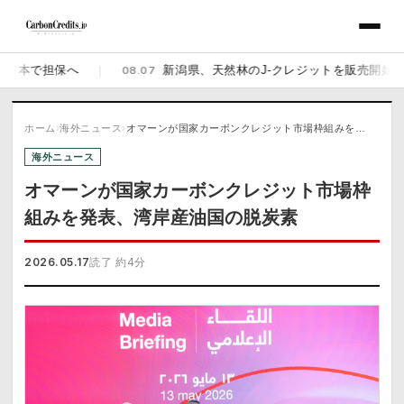
担保へ
|
08.07
新潟県、天然林のJ-クレジットを販売開始 佐渡の県
ホーム
›
海外ニュース
›
オマーンが国家カーボンクレジット市場枠組みを…
海外ニュース
オマーンが国家カーボンクレジット市場枠
組みを発表、湾岸産油国の脱炭素
2026.05.17
読了 約4分