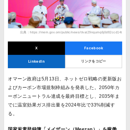
出典：https://mem.gov.om/public/news/tlvat29nqumq6j0d82ccd14t
X
Facebook
リンクをコピー
LinkedIn
オマーン政府は5月13日、ネットゼロ戦略の更新版お
よびカーボン市場規制枠組みを発表した。2050年カ
ーボンニュートラル達成を最終目標とし、2035年ま
でに温室効果ガス排出量を2024年比で33%削減す
る。
国家炭素登録簿「メイザーン（Meezan）」を稼働