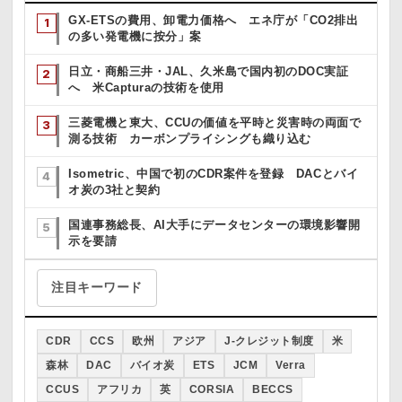
GX-ETSの費用、卸電力価格へ エネ庁が「CO2排出
の多い発電機に按分」案
日立・商船三井・JAL、久米島で国内初のDOC実証
へ 米Capturaの技術を使用
三菱電機と東大、CCUの価値を平時と災害時の両面で
測る技術 カーボンプライシングも織り込む
Isometric、中国で初のCDR案件を登録 DACとバイ
オ炭の3社と契約
国連事務総長、AI大手にデータセンターの環境影響開
示を要請
注目キーワード
CDR
CCS
欧州
アジア
J-クレジット制度
米
森林
DAC
バイオ炭
ETS
JCM
Verra
CCUS
アフリカ
英
CORSIA
BECCS