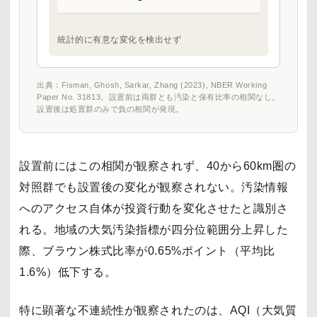
統計的に有意な変化を検出せず
出典：Fisman, Ghosh, Sarkar, Zhang (2023), NBER Working
Paper No. 31813。設置前は両群とも汚染と保有比率の相関なし。
設置後は処置群のみで負の相関が発現。
設置前にはこの相関が観察されず、40から60km圏の
対照群でも設置後の変化が観察されない。汚染情報
へのアクセス自体が投資行動を変化させたと識別さ
れる。地域の大気汚染指標が四分位範囲分上昇した
際、ブラウン株式比率が0.65%ポイント（平均比
1.6%）低下する。
特に顕著な不連続性が観察されたのは、AQI（大気質