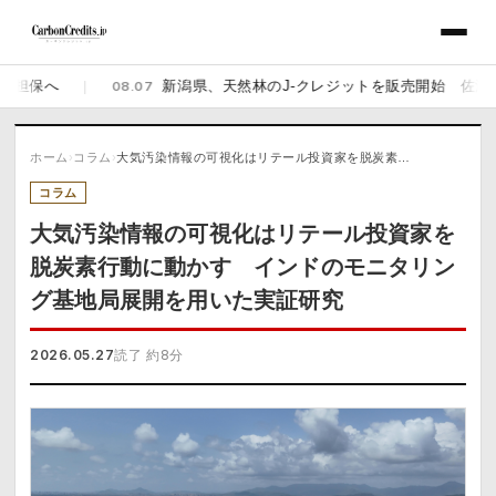
|
08.07
新潟県、天然林のJ-クレジットを販売開始 佐渡の県有林1,
ホーム
›
コラム
›
大気汚染情報の可視化はリテール投資家を脱炭素…
コラム
大気汚染情報の可視化はリテール投資家を
脱炭素行動に動かす インドのモニタリン
グ基地局展開を用いた実証研究
2026.05.27
読了 約8分