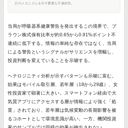
計のメカニズムを示す重要な不連続性。
当局が呼吸器系健康警告を発出するこの境界で、ブ
ラウン株式保有比率が約0.65から0.91%ポイント不
連続に低下する。情報の単純な存在ではなく、当局
による警告というシグナルがサリエンスを増幅し、
投資判断を変えていることを示唆する。
ヘテロジニティ分析が示すパターンも示唆に富む。
効果はモバイル取引層、若年層（18から29歳）、女
性投資家で顕著に大きい。スマートフォン経由で大
気質アプリにアクセスする層が情報により強く「処
置」されており、若年層は気候変動の長期影響を被
るコホートとして環境意識が高い。一方、機関投資
家のサンプルでは同様の効果が検出されない。