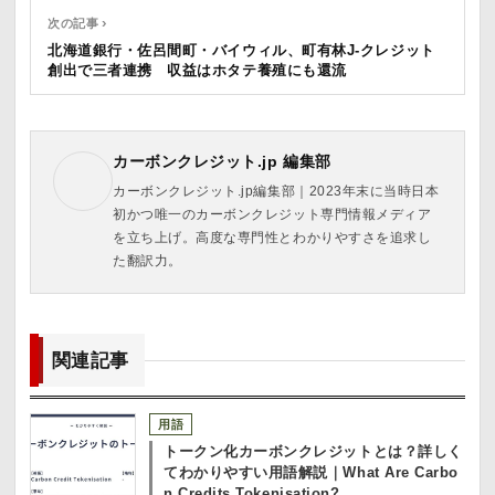
次の記事 ›
北海道銀行・佐呂間町・バイウィル、町有林J-クレジット
創出で三者連携 収益はホタテ養殖にも還流
カーボンクレジット.jp 編集部
カーボンクレジット.jp編集部｜2023年末に当時日本
初かつ唯一のカーボンクレジット専門情報メディア
を立ち上げ。高度な専門性とわかりやすさを追求し
た翻訳力。
関連記事
用語
トークン化カーボンクレジットとは？詳しく
てわかりやすい用語解説｜What Are Carbo
n Credits Tokenisation?