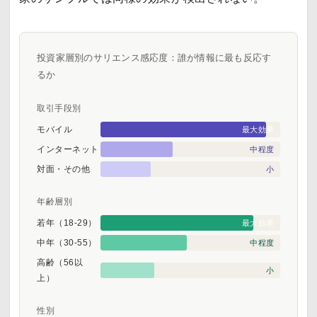
投資家層別のサリエンス感応度：誰が情報に最も反応す
るか
取引手段別
モバイル
最大効果
インターネット
中程度
対面・その他
小
年齢層別
若年（18-29）
最大効果
中年（30-55）
中程度
高齢（56以
小
上）
性別