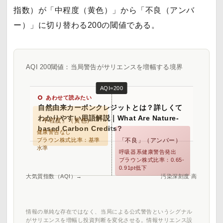
指数）が「中程度（黄色）」から「不良（アンバ
ー）」に切り替わる200の閾値である。
AQI 200閾値：当局警告がサリエンスを増幅する境界
AQI=200
あわせて読みたい
自然由来カーボンクレジットとは？詳しくて
わかりやすい用語解説｜What Are Nature-
「中程度」（黄色）
based Carbon Credits?
健康警告なし
ブラウン株式比率：基準
「不良」（アンバー）
水準
呼吸器系健康警告発出
ブラウン株式比率：0.65-
0.91pt低下
大気質指数（AQI）→
汚染深刻度 高
情報の単純な存在ではなく、当局による公式警告というシグナル
がサリエンスを増幅し投資判断を変化させる。情報サリエンス設