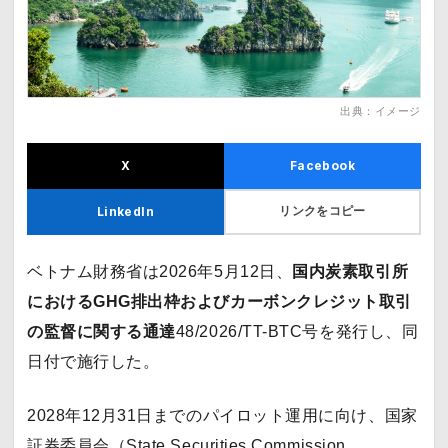
出典：イメージ
X
Facebook
リンクをコピー
LinkedIn
ベトナム財務省は2026年5月12日、
国内炭素取引所
におけるGHG排出枠およびカーボンクレジット取引
の監督に関する通達
48/2026/TT-BTC号を発行し、同
日付で施行した。
2028年12月31日までのパイロット運用に向け、国家
証券委員会（State Securities Commission、