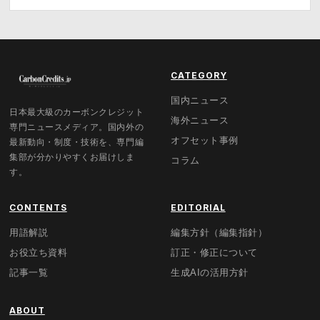
CATEGORY
国内ニュース
日本最大級のカーボンクレジット
海外ニュース
専門ニュースメディア。国内外の
オフセット事例
最新動向・制度・技術を、専門編
集部が分かりやすくお届けしま
コラム
す。
CONTENTS
EDITORIAL
用語解説
編集方針（編集指針）
お役立ち資料
訂正・修正について
記事一覧
生成AIの活用方針
ABOUT