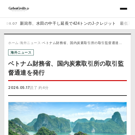
07
新潟市、水田の中干し延長で424トンのJ-クレジット 最低7,000円で
ホーム
›
海外ニュース
›
ベトナム財務省、国内炭素取引所の取引監督通達…
海外ニュース
ベトナム財務省、国内炭素取引所の取引監
督通達を発行
2026.05.17
読了 約4分