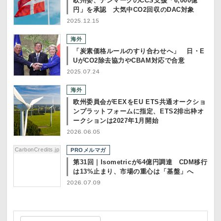
欧州委、デンマークのCCS支援「6,000億
円」を承認 大気中CO2回収のDAC対象
2025.12.15
海外
「炭素価格ルールのすり合わせへ」 日・E
UがCO2除去協力やCBAM対応で合意
2025.07.24
海外
欧州委員会がEEXをEU ETS共通オークショ
ンプラットフォームに指定、ETS2排出枠オ
ークションは2027年1月開始
2026.06.05
CarbonCredits.jp
PROメルマガ
第31回｜Isometricが64億円調達 CDM移行
は13%止まり、市場の重心は「基盤」へ
2026.07.09