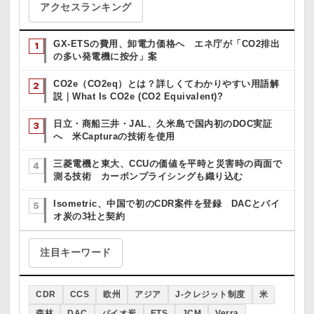
アクセスランキング
GX-ETSの費用、卸電力価格へ エネ庁が「CO2排出
の多い発電機に按分」案
CO2e（CO2eq）とは？詳しくてわかりやすい用語解
説｜What Is CO2e (CO2 Equivalent)?
日立・商船三井・JAL、久米島で国内初のDOC実証
へ 米Capturaの技術を使用
三菱電機と東大、CCUの価値を平時と災害時の両面で
測る技術 カーボンプライシングも織り込む
Isometric、中国で初のCDR案件を登録 DACとバイ
オ炭の3社と契約
注目キーワード
CDR
CCS
欧州
アジア
J-クレジット制度
米
森林
DAC
バイオ炭
ETS
JCM
Verra