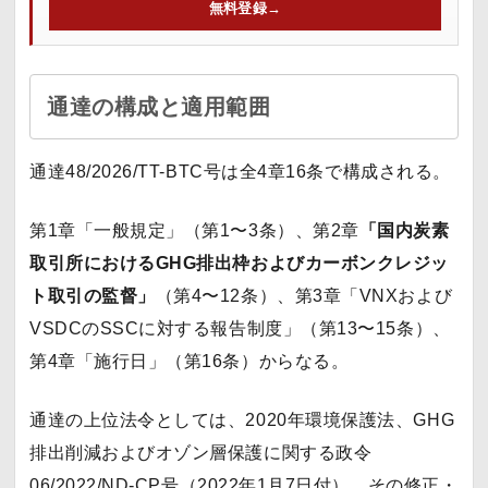
無料登録
→
通達の構成と適用範囲
通達48/2026/TT-BTC号は全4章16条で構成される。
第1章「一般規定」（第1〜3条）、第2章
「国内炭素
取引所におけるGHG排出枠およびカーボンクレジッ
ト取引の監督」
（第4〜12条）、第3章「VNXおよび
VSDCのSSCに対する報告制度」（第13〜15条）、
第4章「施行日」（第16条）からなる。
通達の上位法令としては、2020年環境保護法、GHG
排出削減およびオゾン層保護に関する政令
06/2022/ND-CP号（2022年1月7日付）、その修正・