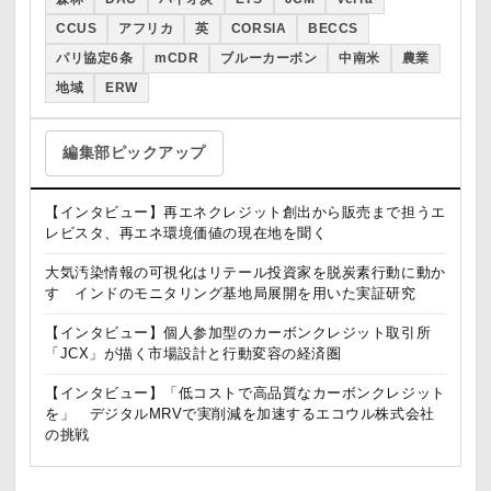
CCUS
アフリカ
英
CORSIA
BECCS
パリ協定6条
mCDR
ブルーカーボン
中南米
農業
地域
ERW
編集部ピックアップ
【インタビュー】再エネクレジット創出から販売まで担うエ
レビスタ、再エネ環境価値の現在地を聞く
大気汚染情報の可視化はリテール投資家を脱炭素行動に動か
す インドのモニタリング基地局展開を用いた実証研究
【インタビュー】個人参加型のカーボンクレジット取引所
「JCX」が描く市場設計と行動変容の経済圏
【インタビュー】「低コストで高品質なカーボンクレジット
を」 デジタルMRVで実削減を加速するエコウル株式会社
の挑戦