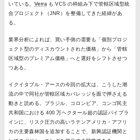
いている。
Verra
も VCS の枠組み下で管轄区域型統
合プロジェクト（JNR）を整備してきた経緯があ
る。
業界分析によれば、買い手側の需要も「個別プロジ
ェクト型のディスカウントされた価格」から「管轄
区域型のプレミアム価格」へと選好をシフトさせつ
つある。
イクイタブル・アースの今回の拡大は、こうした潮
流の中で同社が管轄区域カバレッジを面で押さえる
動きと読める。ブラジル、コロンビア、コンゴ民主
共和国における 400 万ヘクタール超の認証パイプラ
インに、リスク圧力の高いラテンアメリカ・アフリ
カの主要森林国を追加することで、新興認証機関と