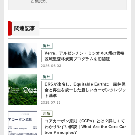
た翻訳力。
関連記事
海外
Verra、アルゼンチン・ミシオネス州の管轄
区域型森林炭素プログラムを初認証
2026.06.03
海外
ERSが改名し、Equitable Earthに 森林保
全と再生を統一した新しいカーボンクレジッ
ト基準
2025.07.23
用語
コアカーボン原則（CCPs）とは？詳しくて
わかりやすい解説｜What Are the Core Car
bon Principles?