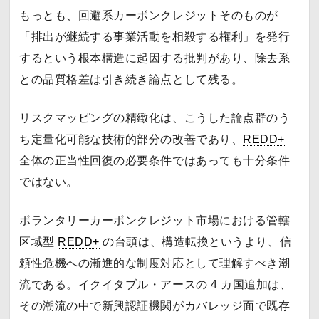
もっとも、回避系カーボンクレジットそのものが
「排出が継続する事業活動を相殺する権利」を発行
するという根本構造に起因する批判があり、除去系
との品質格差は引き続き論点として残る。
リスクマッピングの精緻化は、こうした論点群のう
ち定量化可能な技術的部分の改善であり、
REDD+
全体の正当性回復の必要条件ではあっても十分条件
ではない。
ボランタリーカーボンクレジット市場における管轄
区域型
REDD+
の台頭は、構造転換というより、信
頼性危機への漸進的な制度対応として理解すべき潮
流である。イクイタブル・アースの 4 カ国追加は、
その潮流の中で新興認証機関がカバレッジ面で既存