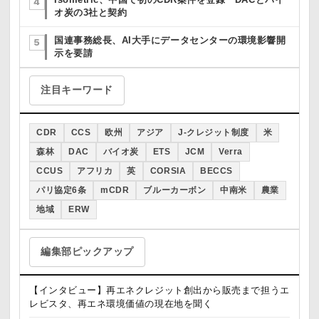
Isometric、中国で初のCDR案件を登録 DACとバイ
オ炭の3社と契約
国連事務総長、AI大手にデータセンターの環境影響開
示を要請
注目キーワード
CDR
CCS
欧州
アジア
J-クレジット制度
米
森林
DAC
バイオ炭
ETS
JCM
Verra
CCUS
アフリカ
英
CORSIA
BECCS
パリ協定6条
mCDR
ブルーカーボン
中南米
農業
地域
ERW
編集部ピックアップ
【インタビュー】再エネクレジット創出から販売まで担うエ
レビスタ、再エネ環境価値の現在地を聞く