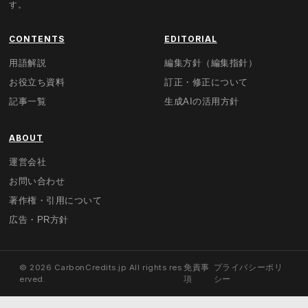
す。
CONTENTS
EDITORIAL
用語解説
編集方針（編集指針）
お役立ち資料
訂正・修正について
記事一覧
生成AIの活用方針
ABOUT
運営会社
お問い合わせ
著作権・引用について
広告・PR方針
© 2026 CarbonCredits.jp All rights res
免責事
プライバシーポリ
erved.
項
シー