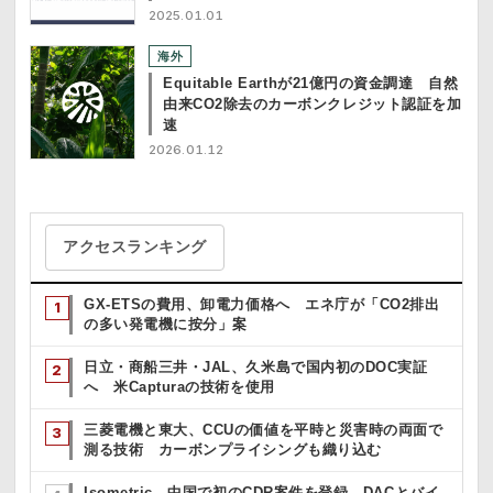
2025.01.01
海外
Equitable Earthが21億円の資金調達 自然
由来CO2除去のカーボンクレジット認証を加
速
2026.01.12
アクセスランキング
GX-ETSの費用、卸電力価格へ エネ庁が「CO2排出
の多い発電機に按分」案
日立・商船三井・JAL、久米島で国内初のDOC実証
へ 米Capturaの技術を使用
三菱電機と東大、CCUの価値を平時と災害時の両面で
測る技術 カーボンプライシングも織り込む