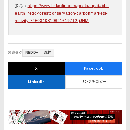
参考：
https://www.linkedin.com/posts/equitable-
earth_redd-forestconservation-carbonmarkets-
activity-7460310810821619712-jJHM
関連タグ
REDD+
森林
X
Facebook
リンクをコピー
LinkedIn