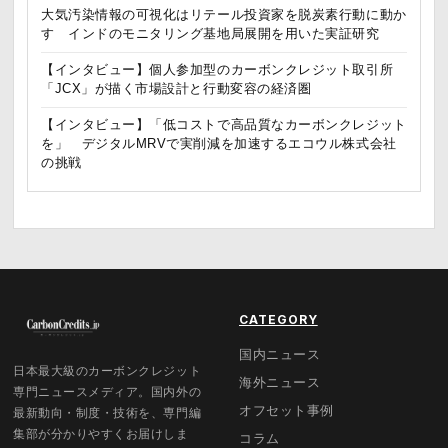
大気汚染情報の可視化はリテール投資家を脱炭素行動に動か
す インドのモニタリング基地局展開を用いた実証研究
【インタビュー】個人参加型のカーボンクレジット取引所
「JCX」が描く市場設計と行動変容の経済圏
【インタビュー】「低コストで高品質なカーボンクレジット
を」 デジタルMRVで実削減を加速するエコウル株式会社
の挑戦
CATEGORY
国内ニュース
日本最大級のカーボンクレジット
海外ニュース
専門ニュースメディア。国内外の
オフセット事例
最新動向・制度・技術を、専門編
集部が分かりやすくお届けしま
コラム