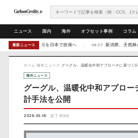
ニュース
国内
海外
オフセット事例
コラム
ジットの不着を日本で担保へ
新潟県、天然林のJ-クレジ
|
08.07
最新ニュース
ホーム
›
海外ニュース
›
グーグル、温暖化中和アプローチに基づくG
海外ニュース
グーグル、温暖化中和アプロー
計手法を公開
2026.05.16
読了 約5分