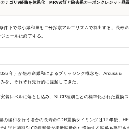
カテゴリ9経路を体系化 MRV改訂と除去系カーボンクレジット品
る条件下で最小緩和量を二分探索アルゴリズムで算出する。長寿命
ケジュールは終了する。
026 年）が短寿命緩和によるブリッジング概念を、Arcusa &
の枠組みを、それぞれ先行的に提起してきた。
実装レベルに落とし込み、SLCP種別ごとの標準化された置換ス
量の緩和を行う場合の長寿命CDR置換タイミングは12 年後、HF
を延ばすほど初期SLCP緩和量が指数関数的に増加する関係も整理さ