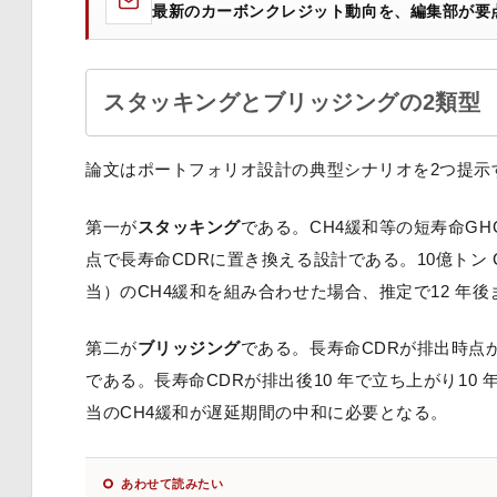
最新のカーボンクレジット動向を、編集部が要
スタッキングとブリッジングの2類型
論文はポートフォリオ設計の典型シナリオを2つ提示
第一が
スタッキング
である。CH4緩和等の短寿命G
点で長寿命CDRに置き換える設計である。10億トン CO2
当）のCH4緩和を組み合わせた場合、推定で12 年
第二が
ブリッジング
である。長寿命CDRが排出時点
である。長寿命CDRが排出後10 年で立ち上がり10 
当のCH4緩和が遅延期間の中和に必要となる。
あわせて読みたい