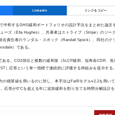
リンクをコピー
LinkedIn
列で中和するGHG緩和ポートフォリオの設計手法をまとめた論文
ズ（Ella Hughes）、共著者はストライプ（Stripe）のジー
素除去責任者のランダル・スポック（Randall Spock）、同社のク
Arsdale）である。
である。CO2排出と複数の緩和策（SLCP緩和、短寿命CDR、長
MST）応答という単一指標で連続的に評価する枠組みを提示する
力の積算値を用いるのに対し、本手法はFaIRモデルv2.2を用い
る。応答が0°Cを超える年に追加緩和を割り当てる時間分解設計