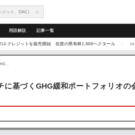
⌕
用語解説
記事一覧
ットを販売開始 佐渡の県有林1,600ヘクタール
新潟市
|
08.07
HG…
チに基づくGHG緩和ポートフォリオの