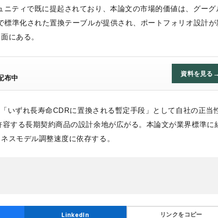
ュニティで既に提起されており、本論文の市場的価値は、グーグ
とで標準化された置換テーブルが提供され、ポートフォリオ設計が
用面にある。
資料を見る
配布中
は「いずれ長寿命CDRに置換される暫定手段」として自社の正当
許容する長期契約商品の設計余地が広がる。本論文が業界標準に
ジネスモデル調整速度に依存する。
リンクをコピー
LinkedIn