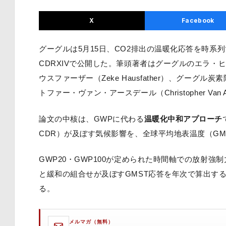
X
Facebook
グーグルは5月15日、CO2排出の温暖化応答を時系
CDRXIVで公開した。筆頭著者はグーグルのエラ・ヒュー
ウスファーザー（Zeke Hausfather）、グーグル炭
トファー・ヴァン・アースデール（Christopher Van 
論文の中核は、GWPに代わる
温暖化中和アプローチ
CDR）が及ぼす気候影響を、全球平均地表温度（G
GWP20・GWP100が定められた時間軸での放射強制
と緩和の組合せが及ぼすGMST応答を年次で算出す
る。
メルマガ（無料）