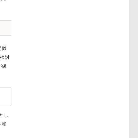
近似
も検討
が保
とし
中和