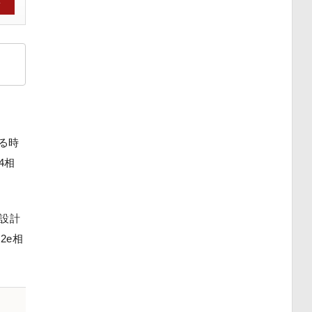
→
る時
4相
設計
2e相