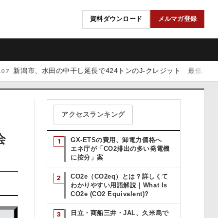
資料ダウンロード
メルマガ登録
、水田の中干し延長で424トンのJ-クレジット 最低7,000円で販売
アクセスランキング
会
GX-ETSの費用、卸電力価格へ
エネ庁が「CO2排出の多い発電機
に按分」案
CO2e（CO2eq）とは？詳しくて
わかりやすい用語解説｜What Is
CO2e (CO2 Equivalent)?
日立・商船三井・JAL、久米島で