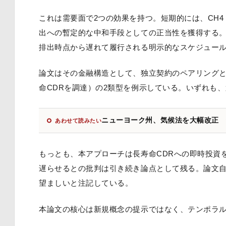
これは需要面で2つの効果を持つ。短期的には、CH4・
出への暫定的な中和手段としての正当性を獲得する。
排出時点から遅れて履行される明示的なスケジュー
論文はその金融構造として、独立契約のペアリング
命CDRを調達）の2類型を例示している。いずれも
ニューヨーク州、気候法を大幅改正
あわせて読みたい
もっとも、本アプローチは長寿命CDRへの即時投資
遅らせるとの批判は引き続き論点として残る。論文
望ましいと注記している。
本論文の核心は新規概念の提示ではなく、テンポラ