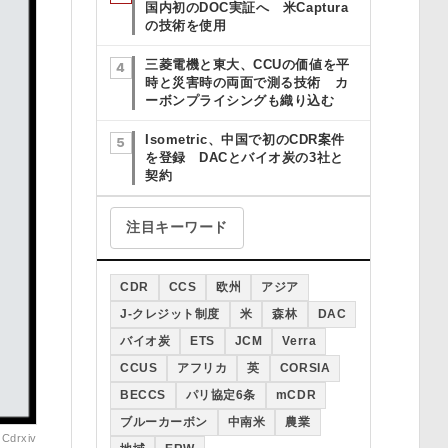
国内初のDOC実証へ 米Captura
の技術を使用
三菱電機と東大、CCUの価値を平
時と災害時の両面で測る技術 カ
ーボンプライシングも織り込む
Isometric、中国で初のCDR案件
を登録 DACとバイオ炭の3社と
契約
注目キーワード
CDR
CCS
欧州
アジア
J-クレジット制度
米
森林
DAC
バイオ炭
ETS
JCM
Verra
CCUS
アフリカ
英
CORSIA
BECCS
パリ協定6条
mCDR
ブルーカーボン
中南米
農業
：
Cdrxiv