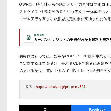
GWP単一時間軸からの脱却という方向性は学術コミ
ストライプ・IPCC関係者というアクター構成のも
モデル実行を要さない意思決定対象に変換された運
無料資料
カーボンクレジットの実務がわかる資料を無料
供給側にとっては、短寿命CDR・SLCP緩和事業者
再定義する圧力を受け、長寿命CDR事業者は遅延を
込まれるかは、買い手側の採用以上に、供給側のビ
参考：
https://cdrxiv.org/preprint/521
X
Facebook