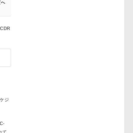
質へ
CDR
ケジ
C-
れて