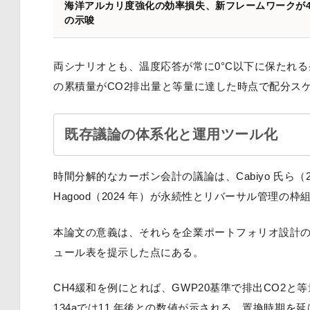
海洋アルカリ度強化の効率損失、新フレームワークが4
の示唆
両シナリオとも、温度応答が常に0°C以下に保たれ
の累積量がCO2排出量と等量に達した時点で配分ス
既存議論の体系化と運用ツール化
時間分解的なカーボン会計の議論は、Cabiyo 氏ら（2
Hagood（2024 年）が永続性とリバーサル管理
本論文の意義は、それらを企業ポートフォリオ設計の
ュール表を提示した点にある。
CH4緩和を例にとれば、GWP20基準で排出CO2と等
134aでは11 年後との数値が示される。置換時期