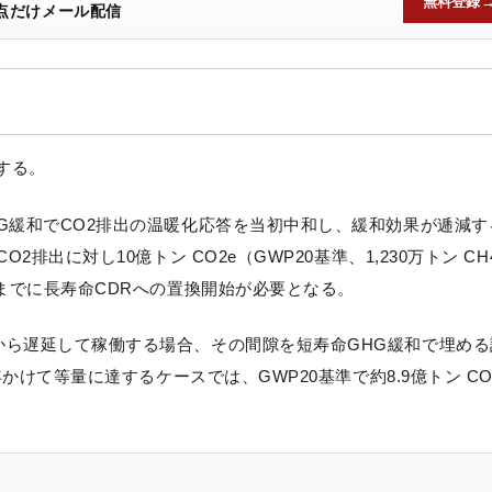
無料登録
点だけメール配信
する。
HG緩和でCO2排出の温暖化応答を当初中和し、緩和効果が逓減す
排出に対し10億トン CO2e（GWP20基準、1,230万トン CH
後までに長寿命CDRへの置換開始が必要となる。
から遅延して稼働する場合、その間隙を短寿命GHG緩和で埋める
年かけて等量に達するケースでは、GWP20基準で約8.9億トン CO