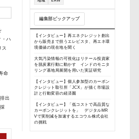
地域
ERW
編集部ピックアップ
を
【インタビュー】再エネクレジット創出
ク・ハ
から販売まで担うエレビスタ、再エネ環
境価値の現在地を聞く
リス
大気汚染情報の可視化はリテール投資家
を脱炭素行動に動かす インドのモニタ
リング基地局展開を用いた実証研究
寿命
。
【インタビュー】個人参加型のカーボン
クレジット取引所「JCX」が描く市場設
計と行動変容の経済圏
て排出
【インタビュー】「低コストで高品質な
を採
カーボンクレジットを」 デジタルMR
Vで実削減を加速するエコウル株式会社
の挑戦