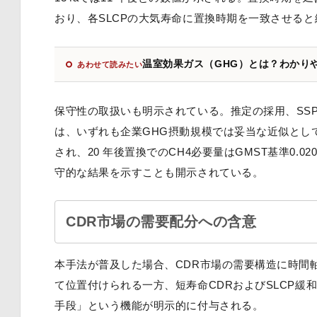
おり、各SLCPの大気寿命に置換時期を一致させる
温室効果ガス（GHG）とは？わかりやすく解説
あわせて読みたい
保守性の取扱いも明示されている。推定の採用、SSP1
は、いずれも企業GHG摂動規模では妥当な近似とし
され、20 年後置換でのCH4必要量はGMST基準0.020
守的な結果を示すことも開示されている。
CDR市場の需要配分への含意
本手法が普及した場合、CDR市場の需要構造に時間
て位置付けられる一方、短寿命CDRおよびSLCP緩
手段」という機能が明示的に付与される。