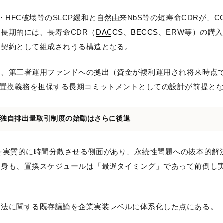
HFC破壊等のSLCP緩和と自然由来NbS等の短寿命CDRが、C
長期的には、長寿命CDR（
DACCS
、
BECCS
、ERW等）の購
ル契約として組成されうる構造となる。
と、第三者運用ファンドへの拠出（資金が複利運用され将来時点
、置換義務を担保する長期コミットメントとしての設計が前提と
 独自排出量取引制度の始動はさらに後退
を実質的に時間分散させる側面があり、永続性問題への抜本的解
自身も、置換スケジュールは「最遅タイミング」であって前倒し
ル法に関する既存議論を企業実装レベルに体系化した点にある。