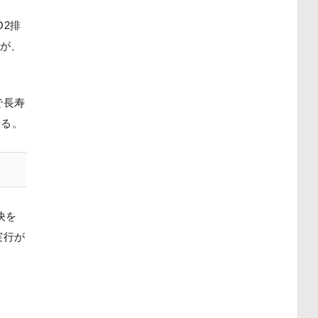
O2排
入が、
で長寿
なる。
決を
実行が