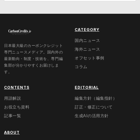
CATEGORY
国内ニュース
日本最大級のカーボンクレジット
海外ニュース
専門ニュースメディア。国内外の
オフセット事例
最新動向・制度・技術を、専門編
集部が分かりやすくお届けしま
コラム
す。
CONTENTS
EDITORIAL
用語解説
編集方針（編集指針）
お役立ち資料
訂正・修正について
記事一覧
生成AIの活用方針
ABOUT