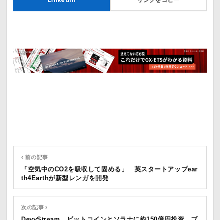
‹ 前の記事
「空気中のCO2を吸収して固める」 英スタートアップear
th4Earthが新型レンガを開発
次の記事 ›
DevvStream ビットコインとソラナに約150億円投資 ブ