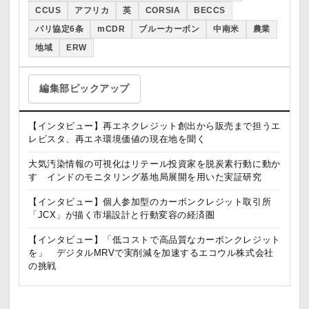
CCUS
アフリカ
英
CORSIA
BECCS
パリ協定6条
mCDR
ブルーカーボン
中南米
農業
地域
ERW
編集部ピックアップ
【インタビュー】再エネクレジット創出から販売まで担うエ
レビスタ、再エネ環境価値の現在地を聞く
大気汚染情報の可視化はリテール投資家を脱炭素行動に動か
す インドのモニタリング基地局展開を用いた実証研究
【インタビュー】個人参加型のカーボンクレジット取引所
「JCX」が描く市場設計と行動変容の経済圏
【インタビュー】「低コストで高品質なカーボンクレジット
を」 デジタルMRVで実削減を加速するエコウル株式会社
の挑戦