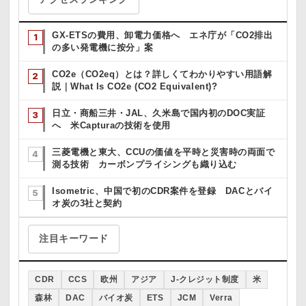
GX-ETSの費用、卸電力価格へ エネ庁が「CO2排出
の多い発電機に按分」案
CO2e（CO2eq）とは？詳しくてわかりやすい用語解
説｜What Is CO2e (CO2 Equivalent)?
日立・商船三井・JAL、久米島で国内初のDOC実証
へ 米Capturaの技術を使用
三菱電機と東大、CCUの価値を平時と災害時の両面で
測る技術 カーボンプライシングも織り込む
Isometric、中国で初のCDR案件を登録 DACとバイ
オ炭の3社と契約
注目キーワード
CDR
CCS
欧州
アジア
J-クレジット制度
米
森林
DAC
バイオ炭
ETS
JCM
Verra