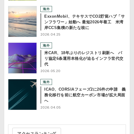
海外
ExxonMobil、テキサスでCO2貯留ハブ「サ
ンフラワー」始動へ 最短2026年着工 米湾
岸CCS集積の新たな核に
2026.04.25
海外
米CAR、18年ぶりのレジストリ刷新へ パ
リ協定6条運用本格化が迫るインフラ世代交
代
2026.05.20
海外
ICAO、CORSIAフェーズ2に26件の申請 義
務化移行を前に航空カーボン市場が拡大局面
へ
2026.04.05
アクセスランキング