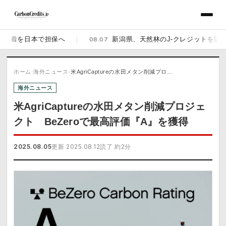
着を日本で担保へ
|
08.07
新潟県、天然林のJ-クレジットを販売開始 
ホーム
›
海外ニュース
›
米AgriCaptureの水田メタン削減プロ…
海外ニュース
米AgriCaptureの水田メタン削減プロジェ
クト BeZeroで最高評価『A』を獲得
2025.08.05
更新 2025.08.12
読了 約2分