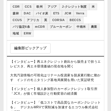
CDR
CCS
欧州
アジア
J-クレジット制度
米
森林
DAC
バイオ炭
ETS
JCM
Verra
CCUS
アフリカ
英
CORSIA
BECCS
パリ協定6条
mCDR
ブルーカーボン
中南米
農業
地域
ERW
編集部ピックアップ
【インタビュー】再エネクレジット創出から販売まで担うエ
レビスタ、再エネ環境価値の現在地を聞く
大気汚染情報の可視化はリテール投資家を脱炭素行動に動か
す インドのモニタリング基地局展開を用いた実証研究
【インタビュー】個人参加型のカーボンクレジット取引所
「JCX」が描く市場設計と行動変容の経済圏
【インタビュー】「低コストで高品質なカーボンクレジット
を」 デジタルMRVで実削減を加速するエコウル株式会社