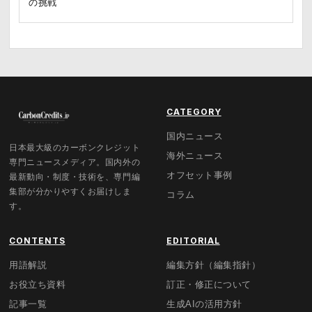
の挑戦
CATEGORY
国内ニュース
日本最大級のカーボンクレジット
海外ニュース
専門ニュースメディア。国内外の
オフセット事例
最新動向・制度・技術を、専門編
集部が分かりやすくお届けしま
コラム
す。
CONTENTS
EDITORIAL
用語解説
編集方針（編集指針）
お役立ち資料
訂正・修正について
記事一覧
生成AIの活用方針