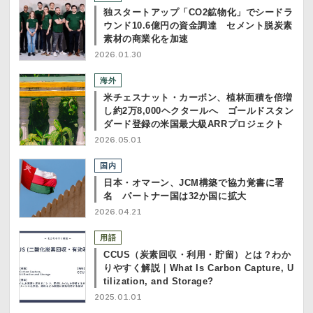
独スタートアップ「CO2鉱物化」でシードラ
ウンド10.6億円の資金調達 セメント脱炭素
素材の商業化を加速
2026.01.30
海外
米チェスナット・カーボン、植林面積を倍増
し約2万8,000ヘクタールへ ゴールドスタン
ダード登録の米国最大級ARRプロジェクト
2026.05.01
国内
日本・オマーン、JCM構築で協力覚書に署
名 パートナー国は32か国に拡大
2026.04.21
用語
CCUS（炭素回収・利用・貯留）とは？わか
りやすく解説｜What Is Carbon Capture, U
tilization, and Storage?
2025.01.01