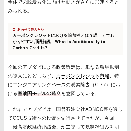
全体での脱炭素化に向けた動きがさらに加速すると
みられる。
あわせて読みたい
カーボンクレジットにおける追加性とは？詳しくてわ
かりやすい用語解説｜What Is Additionality in
Carbon Credits?
今回のアブダビによる政策策定は、単なる環境規制
の導入にとどまらず、
カーボンクレジット市場
、特
にエンジニアリングベースの炭素除去（
CDR
）にお
ける
産油国モデルの確立
を意図している。
これまでアブダビは、国営石油会社ADNOC等を通じ
てCCUS技術への投資を先行させてきたが、今回
「最高財政経済評議会」が主導して規制枠組みを明