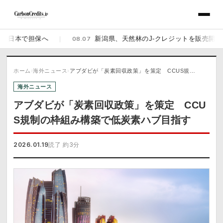
本で担保へ
|
08.07
新潟県、天然林のJ-クレジットを販売開始 佐渡の
ホーム
›
海外ニュース
›
アブダビが「炭素回収政策」を策定 CCUS規…
海外ニュース
アブダビが「炭素回収政策」を策定 CCU
S規制の枠組み構築で低炭素ハブ目指す
2026.01.19
読了 約3分