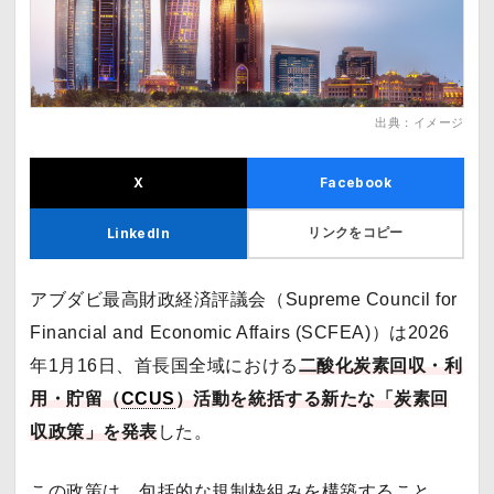
出典：イメージ
X
Facebook
リンクをコピー
LinkedIn
アブダビ最高財政経済評議会（Supreme Council for
Financial and Economic Affairs (SCFEA)）は2026
年1月16日、首長国全域における
二酸化炭素回収・利
用・貯留（
CCUS
）活動を統括する新たな「炭素回
収政策」を発表
した。
この政策は、包括的な規制枠組みを構築すること