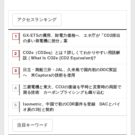
アクセスランキング
GX-ETSの費用、卸電力価格へ エネ庁が「CO2排出
の多い発電機に按分」案
CO2e（CO2eq）とは？詳しくてわかりやすい用語解
説｜What Is CO2e (CO2 Equivalent)?
日立・商船三井・JAL、久米島で国内初のDOC実証
へ 米Capturaの技術を使用
三菱電機と東大、CCUの価値を平時と災害時の両面で
測る技術 カーボンプライシングも織り込む
Isometric、中国で初のCDR案件を登録 DACとバイ
オ炭の3社と契約
注目キーワード