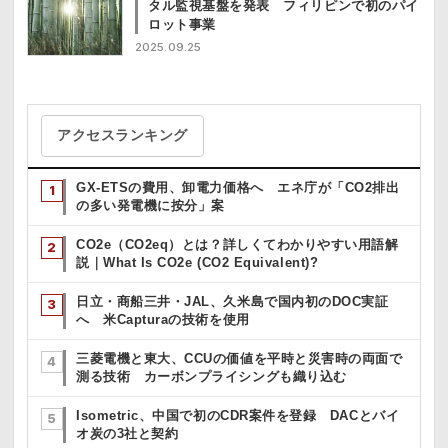
タル監視基盤を発表 フィリピンで初のパイ
ロット事業
2025.09.25
アクセスランキング
GX-ETSの費用、卸電力価格へ エネ庁が「CO2排出
の多い発電機に按分」案
CO2e（CO2eq）とは？詳しくてわかりやすい用語解
説｜What Is CO2e (CO2 Equivalent)?
日立・商船三井・JAL、久米島で国内初のDOC実証
へ 米Capturaの技術を使用
三菱電機と東大、CCUの価値を平時と災害時の両面で
測る技術 カーボンプライシングも織り込む
Isometric、中国で初のCDR案件を登録 DACとバイ
オ炭の3社と契約