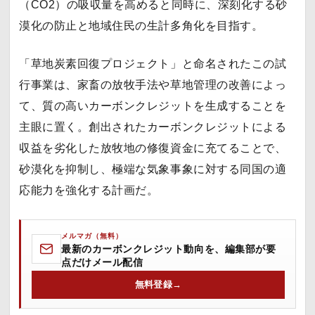
（CO2）の吸収量を高めると同時に、深刻化する砂
漠化の防止と地域住民の生計多角化を目指す。
「草地炭素回復プロジェクト」と命名されたこの試
行事業は、家畜の放牧手法や草地管理の改善によっ
て、質の高いカーボンクレジットを生成することを
主眼に置く。創出されたカーボンクレジットによる
収益を劣化した放牧地の修復資金に充てることで、
砂漠化を抑制し、極端な気象事象に対する同国の適
応能力を強化する計画だ。
メルマガ（無料）
最新のカーボンクレジット動向を、編集部が要
点だけメール配信
無料登録
→