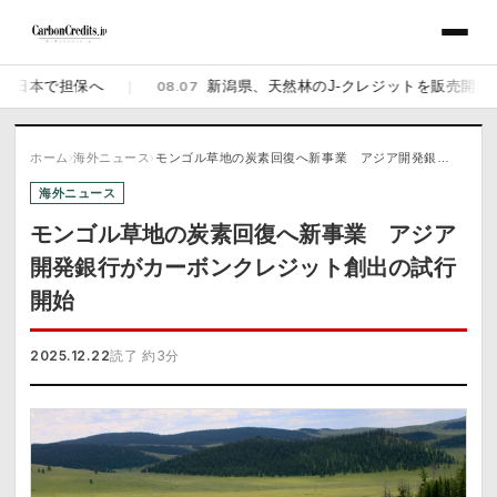
本で担保へ
|
08.07
新潟県、天然林のJ-クレジットを販売開始 佐渡の
ホーム
›
海外ニュース
›
モンゴル草地の炭素回復へ新事業 アジア開発銀…
海外ニュース
モンゴル草地の炭素回復へ新事業 アジア
開発銀行がカーボンクレジット創出の試行
開始
2025.12.22
読了 約3分