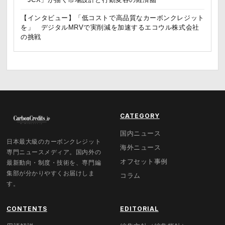
「JCX」が描く市場設計と行動変容の経済圏
【インタビュー】「低コストで高品質なカーボンクレジット
を」 デジタルMRVで実削減を加速するエコウル株式会社
の挑戦
CATEGORY
国内ニュース
日本最大級のカーボンクレジット
海外ニュース
専門ニュースメディア。国内外の
オフセット事例
最新動向・制度・技術を、専門編
集部が分かりやすくお届けしま
コラム
す。
CONTENTS
EDITORIAL