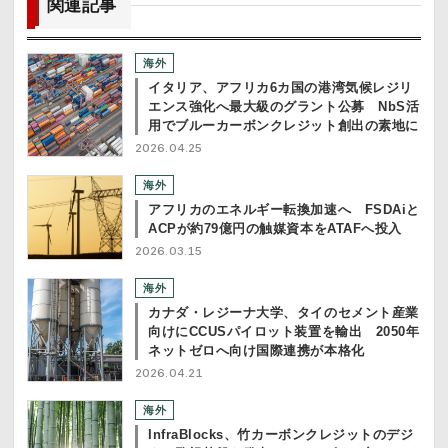
関連記事
海外
イタリア、アフリカ6カ国の港湾気候レジリ
エンス強化へ最大級のグラント公募 NbS活
用でブルーカーボンクレジット創出の素地に
2026.04.25
海外
アフリカのエネルギー転換加速へ FSDAiと
ACPが約79億円の触媒資本をATAFへ投入
2026.03.15
海外
カナダ・レジーナ大学、タイのセメント産業
向けにCCUSパイロット装置を輸出 2050年
ネットゼロへ向け国際連携が本格化
2026.04.21
海外
InfraBlocks、竹カーボンクレジットのデジ