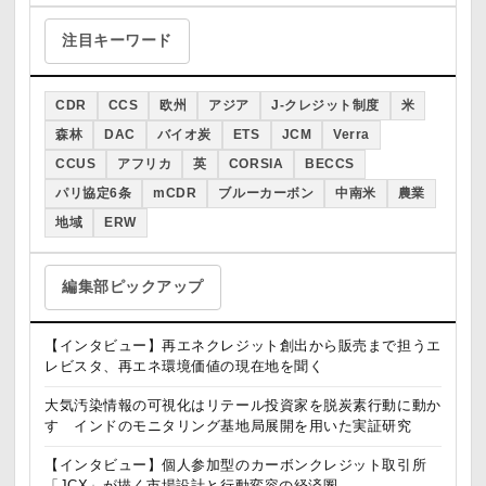
注目キーワード
CDR
CCS
欧州
アジア
J-クレジット制度
米
森林
DAC
バイオ炭
ETS
JCM
Verra
CCUS
アフリカ
英
CORSIA
BECCS
パリ協定6条
mCDR
ブルーカーボン
中南米
農業
地域
ERW
編集部ピックアップ
【インタビュー】再エネクレジット創出から販売まで担うエ
レビスタ、再エネ環境価値の現在地を聞く
大気汚染情報の可視化はリテール投資家を脱炭素行動に動か
す インドのモニタリング基地局展開を用いた実証研究
【インタビュー】個人参加型のカーボンクレジット取引所