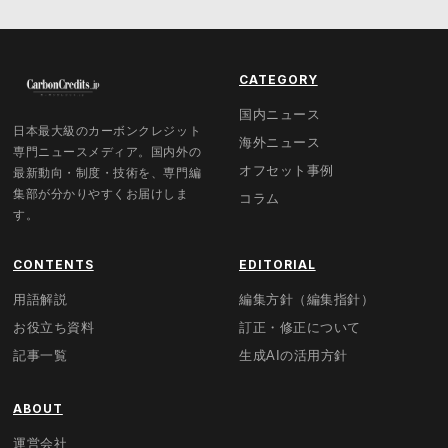
CATEGORY
国内ニュース
日本最大級のカーボンクレジット
海外ニュース
専門ニュースメディア。国内外の
オフセット事例
最新動向・制度・技術を、専門編
集部が分かりやすくお届けしま
コラム
す。
CONTENTS
EDITORIAL
用語解説
編集方針（編集指針）
お役立ち資料
訂正・修正について
記事一覧
生成AIの活用方針
ABOUT
運営会社