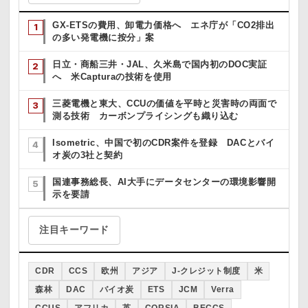
GX-ETSの費用、卸電力価格へ エネ庁が「CO2排出
の多い発電機に按分」案
日立・商船三井・JAL、久米島で国内初のDOC実証
へ 米Capturaの技術を使用
三菱電機と東大、CCUの価値を平時と災害時の両面で
測る技術 カーボンプライシングも織り込む
Isometric、中国で初のCDR案件を登録 DACとバイ
オ炭の3社と契約
国連事務総長、AI大手にデータセンターの環境影響開
示を要請
注目キーワード
CDR
CCS
欧州
アジア
J-クレジット制度
米
森林
DAC
バイオ炭
ETS
JCM
Verra