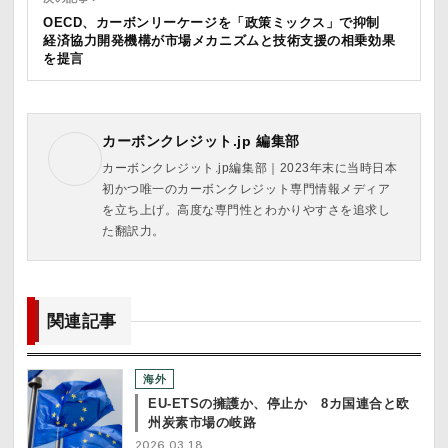
OECD、カーボンリーケージを「政策ミックス」で抑制
経済協力開発機構が市場メカニズムと技術支援の相乗効果
を提言
カーボンクレジット.jp 編集部
カーボンクレジット.jp編集部｜2023年末に当時日本
初かつ唯一のカーボンクレジット専門情報メディア
を立ち上げ。高度な専門性とわかりやすさを追求し
た翻訳力。
関連記事
海外
EU-ETSの擁護か、停止か 8カ国連合と欧
州炭素市場の岐路
2026.03.18