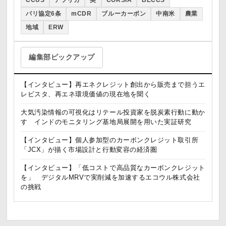
CCUS
アフリカ
英
CORSIA
BECCS
パリ協定6条
mCDR
ブルーカーボン
中南米
農業
地域
ERW
編集部ピックアップ
【インタビュー】再エネクレジット創出から販売まで担うエ
レビスタ、再エネ環境価値の現在地を聞く
大気汚染情報の可視化はリテール投資家を脱炭素行動に動か
す インドのモニタリング基地局展開を用いた実証研究
【インタビュー】個人参加型のカーボンクレジット取引所
「JCX」が描く市場設計と行動変容の経済圏
【インタビュー】「低コストで高品質なカーボンクレジット
を」 デジタルMRVで実削減を加速するエコウル株式会社
の挑戦