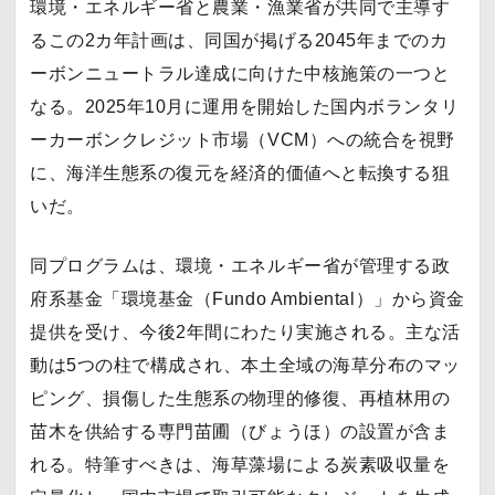
環境・エネルギー省と農業・漁業省が共同で主導す
るこの2カ年計画は、同国が掲げる2045年までのカ
ーボンニュートラル達成に向けた中核施策の一つと
なる。2025年10月に運用を開始した国内ボランタリ
ーカーボンクレジット市場（VCM）への統合を視野
に、海洋生態系の復元を経済的価値へと転換する狙
いだ。
同プログラムは、環境・エネルギー省が管理する政
府系基金「環境基金（Fundo Ambiental）」から資金
提供を受け、今後2年間にわたり実施される。主な活
動は5つの柱で構成され、本土全域の海草分布のマッ
ピング、損傷した生態系の物理的修復、再植林用の
苗木を供給する専門苗圃（びょうほ）の設置が含ま
れる。特筆すべきは、海草藻場による炭素吸収量を