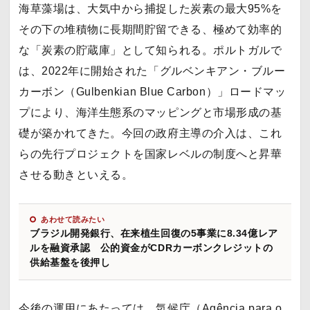
海草藻場は、大気中から捕捉した炭素の最大95%を
その下の堆積物に長期間貯留できる、極めて効率的
な「炭素の貯蔵庫」として知られる。ポルトガルで
は、2022年に開始された「グルベンキアン・ブルー
カーボン（Gulbenkian Blue Carbon）」ロードマッ
プにより、海洋生態系のマッピングと市場形成の基
礎が築かれてきた。今回の政府主導の介入は、これ
らの先行プロジェクトを国家レベルの制度へと昇華
させる動きといえる。
あわせて読みたい
ブラジル開発銀行、在来植生回復の5事業に8.34億レア
ルを融資承認 公的資金がCDRカーボンクレジットの
供給基盤を後押し
今後の運用にあたっては、気候庁（Agência para o