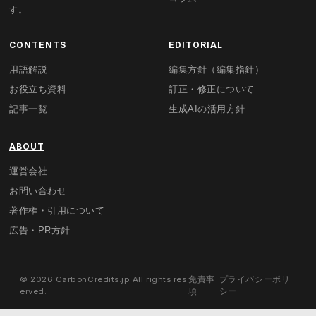
す。
CONTENTS
EDITORIAL
用語解説
編集方針（編集指針）
お役立ち資料
訂正・修正について
記事一覧
生成AIの活用方針
ABOUT
運営会社
お問い合わせ
著作権・引用について
広告・PR方針
© 2026 CarbonCredits.jp All rights res
免責事
プライバシーポリ
erved.
項
シー