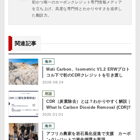
初かつ唯一のカーボンクレジット専門情報メディア
を立ち上げ。高度な専門性とわかりやすさを追求し
た翻訳力。
関連記事
海外
Mati Carbon、Isometric V1.2 ERWプロト
コル下で初のCDRクレジットを引き渡し
2026.06.24
用語
CDR（炭素除去）とは？わかりやすく解説｜
What Is Carbon Dioxide Removal (CDR)?
2025.01.01
海外
アフリカ農家を岩石風化促進で支援 カーボ
ンクレジットで資金循環を実現