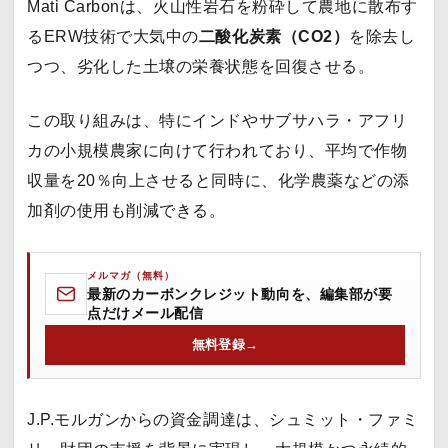
Mati Carbonは、火山性岩石を粉砕して農地に散布す
るERW技術で大気中の
二酸化炭素（CO2）
を除去し
つつ、劣化した土壌の栄養状態を回復させる。
この取り組みは、特にインドやサブサハラ・アフリ
カの小規模農家に向けて行われており、平均で作物
収量を20％向上させると同時に、化学農薬などの添
加剤の使用も削減できる。
メルマガ（無料）
最新のカーボンクレジット動向を、編集部が要
点だけメール配信
無料登録
→
J.P.モルガンからの資金調達は、シュミット・ファミ