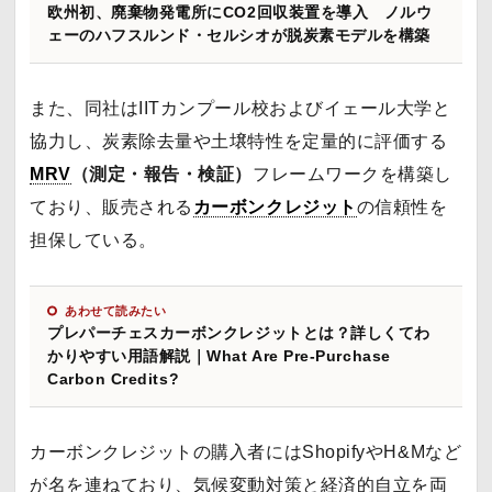
欧州初、廃棄物発電所にCO2回収装置を導入 ノルウ
ェーのハフスルンド・セルシオが脱炭素モデルを構築
また、同社はIITカンプール校およびイェール大学と
協力し、炭素除去量や土壌特性を定量的に評価する
MRV
（測定・報告・検証）
フレームワークを構築し
ており、販売される
カーボンクレジット
の信頼性を
担保している。
あわせて読みたい
プレパーチェスカーボンクレジットとは？詳しくてわ
かりやすい用語解説｜What Are Pre-Purchase
Carbon Credits?
カーボンクレジットの購入者にはShopifyやH&Mなど
が名を連ねており、気候変動対策と経済的自立を両