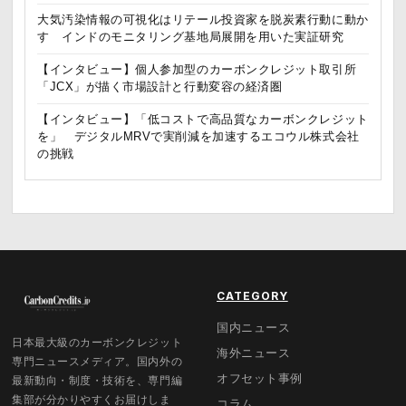
大気汚染情報の可視化はリテール投資家を脱炭素行動に動か
す インドのモニタリング基地局展開を用いた実証研究
【インタビュー】個人参加型のカーボンクレジット取引所
「JCX」が描く市場設計と行動変容の経済圏
【インタビュー】「低コストで高品質なカーボンクレジット
を」 デジタルMRVで実削減を加速するエコウル株式会社
の挑戦
CATEGORY
国内ニュース
日本最大級のカーボンクレジット
海外ニュース
専門ニュースメディア。国内外の
オフセット事例
最新動向・制度・技術を、専門編
集部が分かりやすくお届けしま
コラム