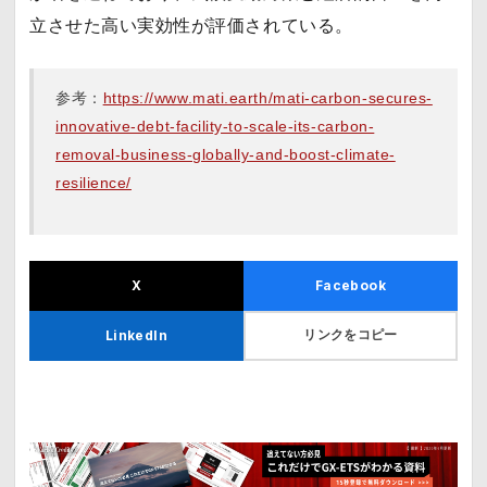
立させた高い実効性が評価されている。
参考：
https://www.mati.earth/mati-carbon-secures-
innovative-debt-facility-to-scale-its-carbon-
removal-business-globally-and-boost-climate-
resilience/
X
Facebook
リンクをコピー
LinkedIn