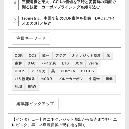
三菱電機と東大、CCUの価値を平時と災害時の両面で
測る技術 カーボンプライシングも織り込む
Isometric、中国で初のCDR案件を登録 DACとバイ
オ炭の3社と契約
注目キーワード
CDR
CCS
欧州
アジア
J-クレジット制度
米
森林
DAC
バイオ炭
ETS
JCM
Verra
CCUS
アフリカ
英
CORSIA
BECCS
パリ協定6条
mCDR
ブルーカーボン
中南米
農業
地域
ERW
編集部ピックアップ
【インタビュー】再エネクレジット創出から販売まで担うエ
レビスタ、再エネ環境価値の現在地を聞く