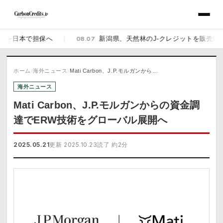
日本で担保へ
|
08.07
新潟県、天然林のJ-クレジットを販売開始 佐
ホーム
›
海外ニュース
›
Mati Carbon、J.P.モルガンから…
海外ニュース
Mati Carbon、J.P.モルガンからの資金調
達でERW技術をグローバル展開へ
2025.05.21
更新 2025.10.23
読了 約2分