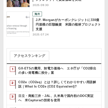
2025.09.30
海外
J.P. Morganがカーボンクレジットに330億
円規模の巨額融資 米国の植林プロジェクト
支援
2025.07.24
アクセスランキング
GX-ETSの費用、卸電力価格へ エネ庁が「CO2排出
の多い発電機に按分」案
CO2e（CO2eq）とは？詳しくてわかりやすい用語解
説｜What Is CO2e (CO2 Equivalent)?
日立・商船三井・JAL、久米島で国内初のDOC実証
へ 米Capturaの技術を使用