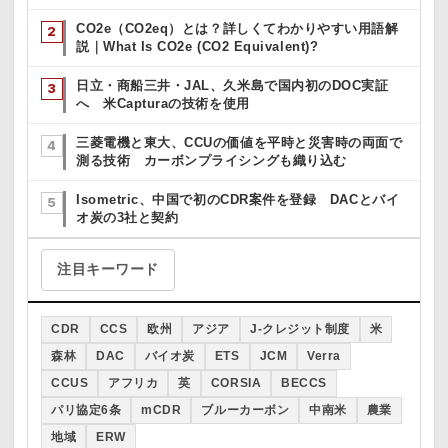
CO2e（CO2eq）とは？詳しくてわかりやすい用語解
説｜What Is CO2e (CO2 Equivalent)?
日立・商船三井・JAL、久米島で国内初のDOC実証
へ 米Capturaの技術を使用
三菱電機と東大、CCUの価値を平時と災害時の両面で
測る技術 カーボンプライシングも織り込む
Isometric、中国で初のCDR案件を登録 DACとバイ
オ炭の3社と契約
注目キーワード
CDR
CCS
欧州
アジア
J-クレジット制度
米
森林
DAC
バイオ炭
ETS
JCM
Verra
CCUS
アフリカ
英
CORSIA
BECCS
パリ協定6条
mCDR
ブルーカーボン
中南米
農業
地域
ERW