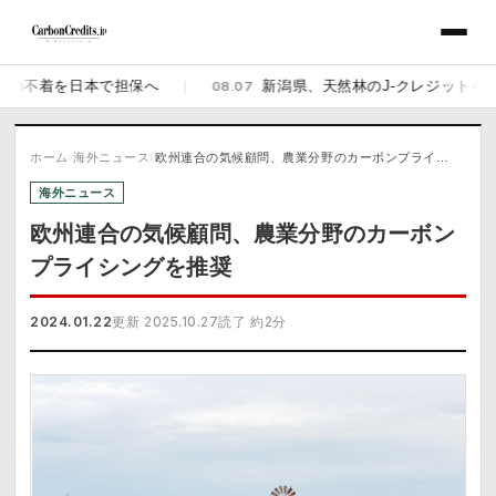
の不着を日本で担保へ
|
08.07
新潟県、天然林のJ-クレジットを販売開
ホーム
›
海外ニュース
›
欧州連合の気候顧問、農業分野のカーボンプライ…
海外ニュース
欧州連合の気候顧問、農業分野のカーボン
プライシングを推奨
2024.01.22
更新 2025.10.27
読了 約2分