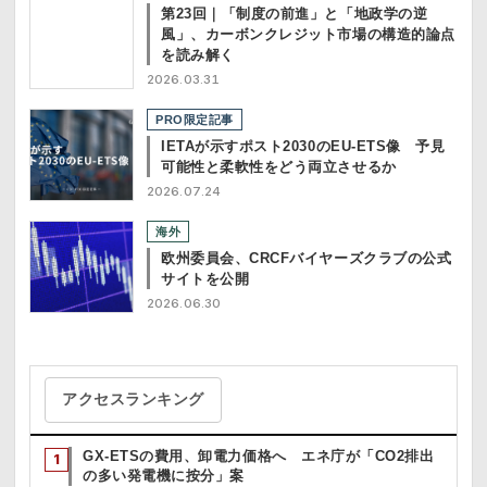
第23回｜「制度の前進」と「地政学の逆
風」、カーボンクレジット市場の構造的論点
を読み解く
2026.03.31
PRO限定記事
IETAが示すポスト2030のEU-ETS像 予見
可能性と柔軟性をどう両立させるか
2026.07.24
海外
欧州委員会、CRCFバイヤーズクラブの公式
サイトを公開
2026.06.30
アクセスランキング
GX-ETSの費用、卸電力価格へ エネ庁が「CO2排出
の多い発電機に按分」案