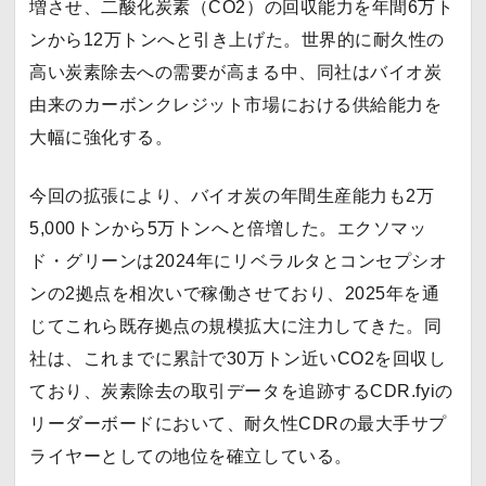
増させ、二酸化炭素（CO2）の回収能力を年間6万ト
ンから12万トンへと引き上げた。世界的に耐久性の
高い炭素除去への需要が高まる中、同社はバイオ炭
由来のカーボンクレジット市場における供給能力を
大幅に強化する。
今回の拡張により、バイオ炭の年間生産能力も2万
5,000トンから5万トンへと倍増した。エクソマッ
ド・グリーンは2024年にリベラルタとコンセプシオ
ンの2拠点を相次いで稼働させており、2025年を通
じてこれら既存拠点の規模拡大に注力してきた。同
社は、これまでに累計で30万トン近いCO2を回収し
ており、炭素除去の取引データを追跡するCDR.fyiの
リーダーボードにおいて、耐久性CDRの最大手サプ
ライヤーとしての地位を確立している。