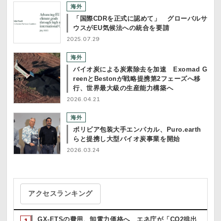
海外
「国際CDRを正式に認めて」 グローバルサ
ウスがEU気候法への統合を要請
2025.07.29
海外
バイオ炭による炭素除去を加速 Exomad G
reenとBestonが戦略提携第2フェーズへ移
行、世界最大級の生産能力構築へ
2026.04.21
海外
ボリビア包装大手エンパカル、Puro.earth
らと提携し大型バイオ炭事業を開始
2026.03.24
アクセスランキング
GX-ETSの費用、卸電力価格へ エネ庁が「CO2排出