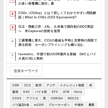
の多い発電機に按分」案
CO2e（CO2eq）とは？詳しくてわかりやすい用語解
説｜What Is CO2e (CO2 Equivalent)?
日立・商船三井・JAL、久米島で国内初のDOC実証
へ 米Capturaの技術を使用
三菱電機と東大、CCUの価値を平時と災害時の両面で
測る技術 カーボンプライシングも織り込む
Isometric、中国で初のCDR案件を登録 DACとバイ
オ炭の3社と契約
注目キーワード
CDR
CCS
欧州
アジア
J-クレジット制度
米
森林
DAC
バイオ炭
ETS
JCM
Verra
CCUS
アフリカ
英
CORSIA
BECCS
パリ協定6条
mCDR
ブルーカーボン
中南米
農業