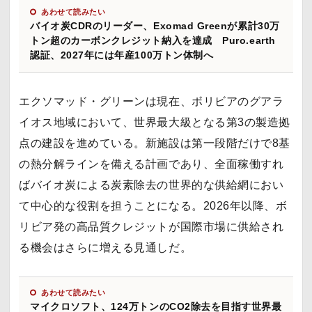
あわせて読みたい
バイオ炭CDRのリーダー、Exomad Greenが累計30万
トン超のカーボンクレジット納入を達成 Puro.earth
認証、2027年には年産100万トン体制へ
エクソマッド・グリーンは現在、ボリビアのグアラ
イオス地域において、世界最大級となる第3の製造拠
点の建設を進めている。新施設は第一段階だけで8基
の熱分解ラインを備える計画であり、全面稼働すれ
ばバイオ炭による炭素除去の世界的な供給網におい
て中心的な役割を担うことになる。2026年以降、ボ
リビア発の高品質クレジットが国際市場に供給され
る機会はさらに増える見通しだ。
あわせて読みたい
マイクロソフト、124万トンのCO2除去を目指す世界最