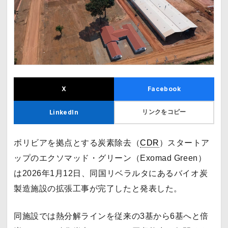
X
Facebook
リンクをコピー
LinkedIn
ボリビアを拠点とする炭素除去（
CDR
）スタートア
ップのエクソマッド・グリーン（Exomad Green）
は2026年1月12日、同国リベラルタにあるバイオ炭
製造施設の拡張工事が完了したと発表した。
同施設では熱分解ラインを従来の3基から6基へと倍