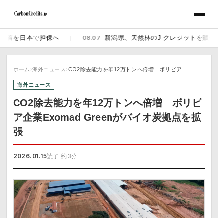
を日本で担保へ
|
08.07
新潟県、天然林のJ-クレジットを販売開始 佐
ホーム
›
海外ニュース
›
CO2除去能力を年12万トンへ倍増 ボリビア…
海外ニュース
CO2除去能力を年12万トンへ倍増 ボリビ
ア企業Exomad Greenがバイオ炭拠点を拡
張
2026.01.15
読了 約3分