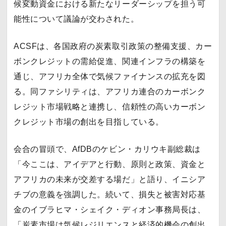
候変動資金における新たなリーダーシップを担う可
能性について議論が交わされた。
ACSFは、各国政府の炭素取引政策の整備支援、カー
ボンクレジットの需給促進、関連インフラの構築を
通じ、アフリカ全体で気候ファイナンスの拡充を図
る。同ファシリティは、アフリカ連合のカーボンク
レジット市場戦略と連携し、信頼性の高いカーボン
クレジット市場の創出を目指している。
会合の冒頭で、AfDBのケビン・カリウキ副総裁は
「今ここは、アイデアと行動、原則と政策、資金と
アフリカの未来が交差する場だ」と語り、イニシア
チブの意義を強調した。続いて、損失と被害対応基
金のイブラヒマ・シェイク・ディオン事務局長は、
「炭素市場は気候レジリエンスと経済的機会の創出