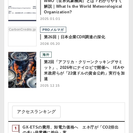
WMO（世界気象機関）とは？わかりやすく
解説｜What Is the World Meteorological
Organization?
2025.01.01
CarbonCredits.jp
PROメルマガ
第26回｜日本企業CDR調達の深化
2026.05.20
海外
第2回「アフリカ・クリーンクッキングサミ
ット」、2026年にナイロビで開催へ IEAや
米政府らが「22億ドルの資金公約」実行を加
速
2025.12.15
アクセスランキング
GX-ETSの費用、卸電力価格へ エネ庁が「CO2排出
の多い発電機に按分」案