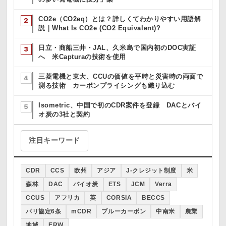
CO2e（CO2eq）とは？詳しくてわかりやすい用語解
説｜What Is CO2e (CO2 Equivalent)?
日立・商船三井・JAL、久米島で国内初のDOC実証
へ 米Capturaの技術を使用
三菱電機と東大、CCUの価値を平時と災害時の両面で
測る技術 カーボンプライシングも織り込む
Isometric、中国で初のCDR案件を登録 DACとバイ
オ炭の3社と契約
注目キーワード
CDR
CCS
欧州
アジア
J-クレジット制度
米
森林
DAC
バイオ炭
ETS
JCM
Verra
CCUS
アフリカ
英
CORSIA
BECCS
パリ協定6条
mCDR
ブルーカーボン
中南米
農業
地域
ERW