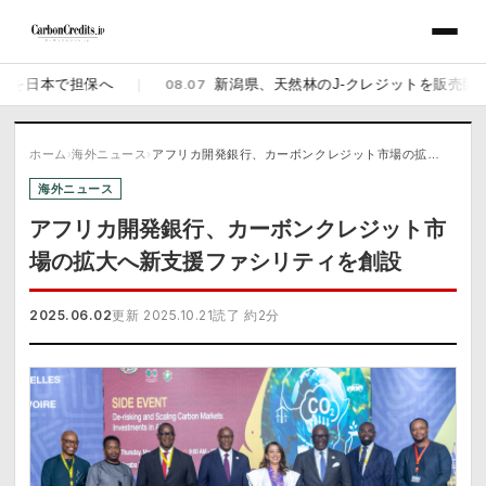
日本で担保へ
|
08.07
新潟県、天然林のJ-クレジットを販売開始 佐渡
ホーム
›
海外ニュース
›
アフリカ開発銀行、カーボンクレジット市場の拡…
海外ニュース
アフリカ開発銀行、カーボンクレジット市
場の拡大へ新支援ファシリティを創設
2025.06.02
更新 2025.10.21
読了 約2分