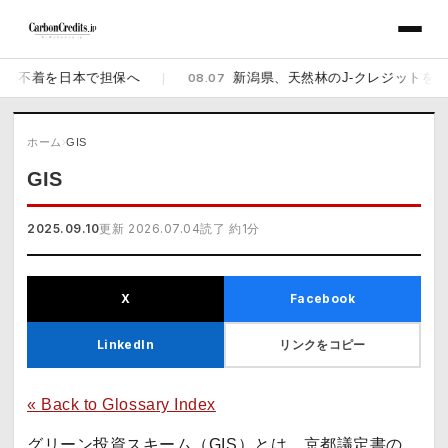
の不着を日本で担保へ
|
08.07
新潟県、天然林のJ-クレジットを販売開
ホーム
›
GIS
GIS
2025.09.10
更新 2026.07.04
読了 約1分
X
Facebook
リンクをコピー
LinkedIn
« Back to Glossary Index
グリーン投資スキーム（
GIS
）とは、京都議定書の