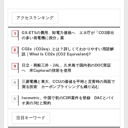
アクセスランキング
GX-ETSの費用、卸電力価格へ エネ庁が「CO2排出
の多い発電機に按分」案
CO2e（CO2eq）とは？詳しくてわかりやすい用語解
説｜What Is CO2e (CO2 Equivalent)?
日立・商船三井・JAL、久米島で国内初のDOC実証
へ 米Capturaの技術を使用
三菱電機と東大、CCUの価値を平時と災害時の両面で
測る技術 カーボンプライシングも織り込む
Isometric、中国で初のCDR案件を登録 DACとバイ
オ炭の3社と契約
注目キーワード