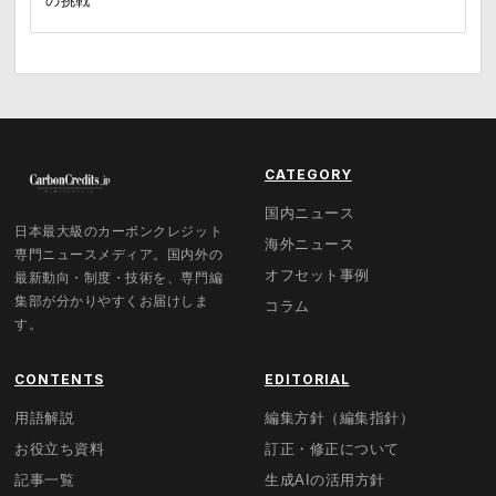
の挑戦
CATEGORY
国内ニュース
日本最大級のカーボンクレジット
海外ニュース
専門ニュースメディア。国内外の
オフセット事例
最新動向・制度・技術を、専門編
集部が分かりやすくお届けしま
コラム
す。
CONTENTS
EDITORIAL
用語解説
編集方針（編集指針）
お役立ち資料
訂正・修正について
記事一覧
生成AIの活用方針