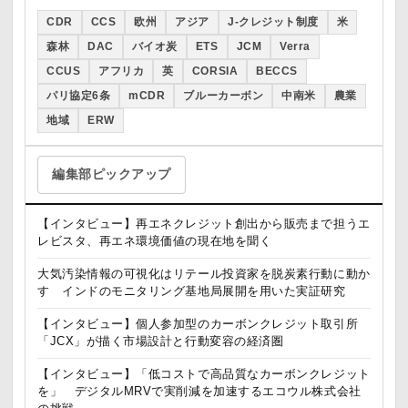
CDR
CCS
欧州
アジア
J-クレジット制度
米
森林
DAC
バイオ炭
ETS
JCM
Verra
CCUS
アフリカ
英
CORSIA
BECCS
パリ協定6条
mCDR
ブルーカーボン
中南米
農業
地域
ERW
編集部ピックアップ
【インタビュー】再エネクレジット創出から販売まで担うエ
レビスタ、再エネ環境価値の現在地を聞く
大気汚染情報の可視化はリテール投資家を脱炭素行動に動か
す インドのモニタリング基地局展開を用いた実証研究
【インタビュー】個人参加型のカーボンクレジット取引所
「JCX」が描く市場設計と行動変容の経済圏
【インタビュー】「低コストで高品質なカーボンクレジット
を」 デジタルMRVで実削減を加速するエコウル株式会社