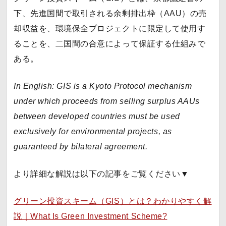
下、先進国間で取引される余剰排出枠（
AAU
）の売
却収益を、環境保全プロジェクトに限定して使用す
ることを、二国間の合意によって保証する仕組みで
ある。
In English:
GIS
is a Kyoto Protocol mechanism
under which proceeds from selling surplus AAUs
between developed countries must be used
exclusively for environmental projects, as
guaranteed by bilateral agreement.
より詳細な解説は以下の記事をご覧ください▼
グリーン投資スキーム（
GIS
）とは？わかりやすく解
説｜What Is Green Investment Scheme?