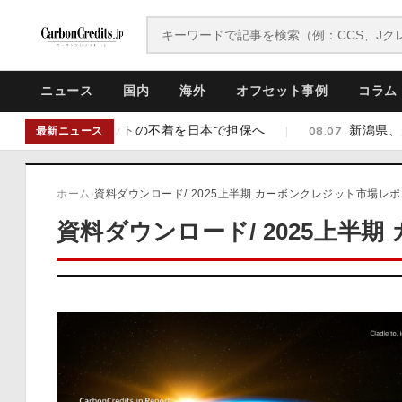
ニュース
国内
海外
オフセット事例
コラム
出資 前払いクレジットの不着を日本で担保へ
新潟県、天
|
08.07
最新ニュース
ホーム
›
資料ダウンロード/ 2025上半期 カーボンクレジット市場レホ
資料ダウンロード/ 2025上半期