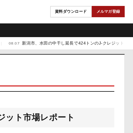
資料ダウンロード
メルマガ登録
新潟市、水田の中干し延長で424トンのJ-クレジット 最低7
08.07
ジット市場レポート