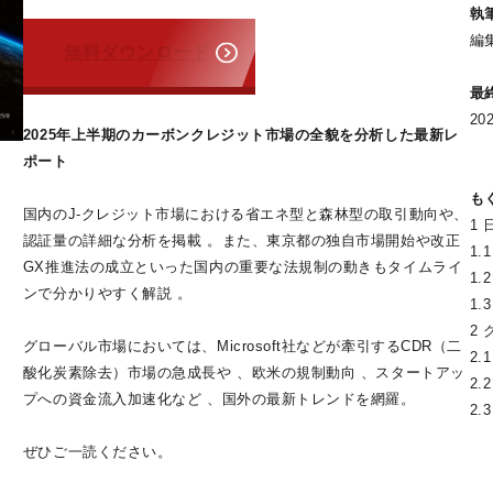
執
編集
無料ダウンロード
最
20
2025年上半期のカーボンクレジット市場の全貌を分析した最新レ
ポート
も
国内のJ-クレジット市場における省エネ型と森林型の取引動向や、
1
認証量の詳細な分析を掲載 。また、東京都の独自市場開始や改正
1.
GX推進法の成立といった国内の重要な法規制の動きもタイムライ
1
ンで分かりやすく解説 。
1
2
グローバル市場においては、Microsoft社などが牽引するCDR（二
2.
酸化炭素除去）市場の急成長や 、欧米の規制動向 、スタートアッ
2
プへの資金流入加速化など 、国外の最新トレンドを網羅。
2
ぜひご一読ください。