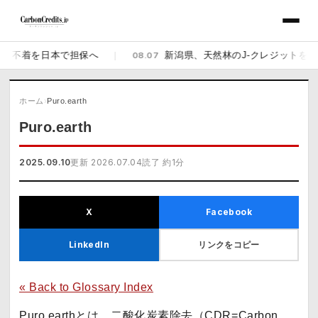
の不着を日本で担保へ
|
08.07
新潟県、天然林のJ-クレジットを販売開
ホーム
›
Puro.earth
Puro.earth
2025.09.10
更新 2026.07.04
読了 約1分
X
Facebook
リンクをコピー
LinkedIn
« Back to Glossary Index
Puro.earthとは、二酸化炭素除去（
CDR
=Carbon