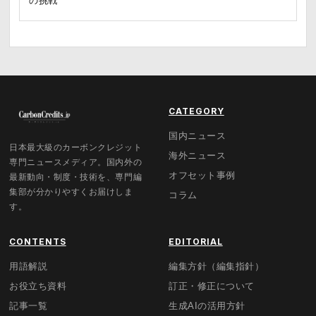
の挑戦
CATEGORY
国内ニュース
日本最大級のカーボンクレジット
海外ニュース
専門ニュースメディア。国内外の
オフセット事例
最新動向・制度・技術を、専門編
集部が分かりやすくお届けしま
コラム
す。
CONTENTS
EDITORIAL
用語解説
編集方針（編集指針）
お役立ち資料
訂正・修正について
記事一覧
生成AIの活用方針