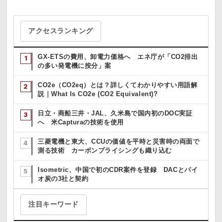
アクセスランキング
GX-ETSの費用、卸電力価格へ エネ庁が「CO2排出
の多い発電機に按分」案
CO2e（CO2eq）とは？詳しくてわかりやすい用語解
説｜What Is CO2e (CO2 Equivalent)?
日立・商船三井・JAL、久米島で国内初のDOC実証
へ 米Capturaの技術を使用
三菱電機と東大、CCUの価値を平時と災害時の両面で
測る技術 カーボンプライシングも織り込む
Isometric、中国で初のCDR案件を登録 DACとバイ
オ炭の3社と契約
注目キーワード