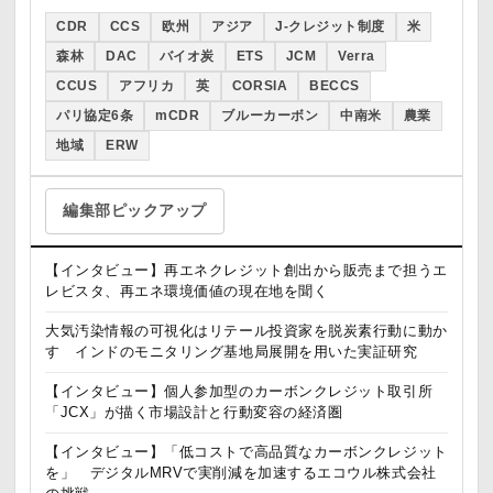
CDR
CCS
欧州
アジア
J-クレジット制度
米
森林
DAC
バイオ炭
ETS
JCM
Verra
CCUS
アフリカ
英
CORSIA
BECCS
パリ協定6条
mCDR
ブルーカーボン
中南米
農業
地域
ERW
編集部ピックアップ
【インタビュー】再エネクレジット創出から販売まで担うエ
レビスタ、再エネ環境価値の現在地を聞く
大気汚染情報の可視化はリテール投資家を脱炭素行動に動か
す インドのモニタリング基地局展開を用いた実証研究
【インタビュー】個人参加型のカーボンクレジット取引所
「JCX」が描く市場設計と行動変容の経済圏
【インタビュー】「低コストで高品質なカーボンクレジット
を」 デジタルMRVで実削減を加速するエコウル株式会社