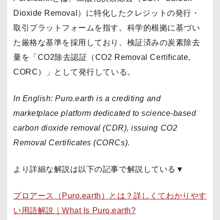
Dioxide Removal）に特化したクレジットの発行・
取引プラットフォームを指す。科学的根拠に基づい
た厳格な基準を採用しており、検証済みの炭素除去
量を「CO2除去認証（CO2 Removal Certificate,
CORC）」として発行している。
In English:
Puro.earth
is a crediting and
marketplace platform dedicated to science-based
carbon dioxide removal (
CDR
), issuing CO2
Removal Certificates (CORCs).
より詳細な解説は以下の記事で解説している▼
プロアース（
Puro.earth
）とは？詳しくてわかりやす
い用語解説｜What Is
Puro.earth
?