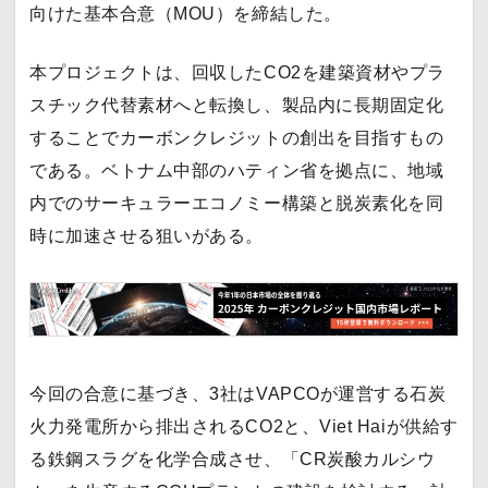
向けた基本合意（MOU）を締結した。
本プロジェクトは、回収したCO2を建築資材やプラ
スチック代替素材へと転換し、製品内に長期固定化
することでカーボンクレジットの創出を目指すもの
である。ベトナム中部のハティン省を拠点に、地域
内でのサーキュラーエコノミー構築と脱炭素化を同
時に加速させる狙いがある。
今回の合意に基づき、3社はVAPCOが運営する石炭
火力発電所から排出されるCO2と、Viet Haiが供給す
る鉄鋼スラグを化学合成させ、「CR炭酸カルシウ