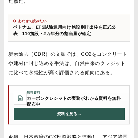
だ点だ。
あわせて読みたい
ベトナム、ETS試験運用向け施設別排出枠を正式公
表 110施設・2カ年分の割当量が確定
炭素除去（
CDR
）の文脈では、CO2をコンクリート
や建材に封じ込める手法は、自然由来のクレジット
に比べて永続性が高く評価される傾向にある。
無料資料
カーボンクレジットの実務がわかる資料を無料
配布中
資料を見る
→
今後、日本政府のGX投資戦略と連動し、アジア諸国