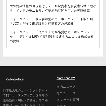
大気汚染情報の可視化はリテール投資家を脱炭素行動に動か
す インドのモニタリング基地局展開を用いた実証研究
【インタビュー】個人参加型のカーボンクレジット取引所
「JCX」が描く市場設計と行動変容の経済圏
【インタビュー】「低コストで高品質なカーボンクレジット
を」 デジタルMRVで実削減を加速するエコウル株式会社
の挑戦
CATEGORY
国内ニュース
日本最大級のカーボンクレジット
海外ニュース
専門ニュースメディア。国内外の
オフセット事例
最新動向・制度・技術を、専門編
集部が分かりやすくお届けしま