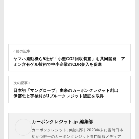
‹ 前の記事
ヤマハ発動機ら5社が「小型CO2回収装置」を共同開発 ア
ミン含有ゲル技術で中小企業のCDR参入を促進
次の記事 ›
日本初「マングローブ」由来のカーボンクレジット創出
伊藤忠と宇検村がJブルークレジット認証を取得
カーボンクレジット.jp 編集部
カーボンクレジット.jp編集部｜2023年末に当時日本
初かつ唯一のカーボンクレジット専門情報メディア