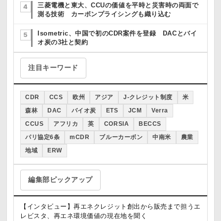
三菱電機と東大、CCUの価値を平時と災害時の両面で
測る技術 カーボンプライシングも織り込む
Isometric、中国で初のCDR案件を登録 DACとバイ
オ炭の3社と契約
注目キーワード
CDR
CCS
欧州
アジア
J-クレジット制度
米
森林
DAC
バイオ炭
ETS
JCM
Verra
CCUS
アフリカ
英
CORSIA
BECCS
パリ協定6条
mCDR
ブルーカーボン
中南米
農業
地域
ERW
編集部ピックアップ
【インタビュー】再エネクレジット創出から販売まで担うエ
レビスタ、再エネ環境価値の現在地を聞く