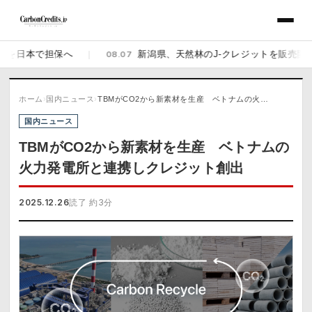
本で担保へ
|
08.07
新潟県、天然林のJ-クレジットを販売開始 佐渡
ホーム
›
国内ニュース
›
TBMがCO2から新素材を生産 ベトナムの火…
国内ニュース
TBMがCO2から新素材を生産 ベトナムの
火力発電所と連携しクレジット創出
2025.12.26
読了 約3分