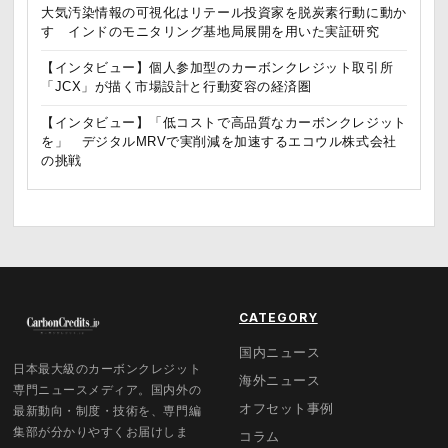
大気汚染情報の可視化はリテール投資家を脱炭素行動に動か
す インドのモニタリング基地局展開を用いた実証研究
【インタビュー】個人参加型のカーボンクレジット取引所
「JCX」が描く市場設計と行動変容の経済圏
【インタビュー】「低コストで高品質なカーボンクレジット
を」 デジタルMRVで実削減を加速するエコウル株式会社
の挑戦
CATEGORY
国内ニュース
日本最大級のカーボンクレジット
海外ニュース
専門ニュースメディア。国内外の
オフセット事例
最新動向・制度・技術を、専門編
集部が分かりやすくお届けしま
コラム