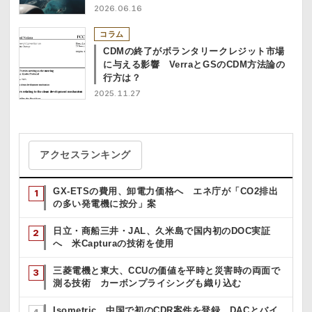
2026.06.16
コラム
CDMの終了がボランタリークレジット市場
に与える影響 VerraとGSのCDM方法論の
行方は？
2025.11.27
アクセスランキング
GX-ETSの費用、卸電力価格へ エネ庁が「CO2排出
の多い発電機に按分」案
日立・商船三井・JAL、久米島で国内初のDOC実証
へ 米Capturaの技術を使用
三菱電機と東大、CCUの価値を平時と災害時の両面で
測る技術 カーボンプライシングも織り込む
Isometric、中国で初のCDR案件を登録 DACとバイ