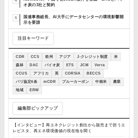
オ炭の3社と契約
国連事務総長、AI大手にデータセンターの環境影響開
示を要請
注目キーワード
CDR
CCS
欧州
アジア
J-クレジット制度
米
森林
DAC
バイオ炭
ETS
JCM
Verra
CCUS
アフリカ
英
CORSIA
BECCS
パリ協定6条
mCDR
ブルーカーボン
中南米
農業
地域
ERW
編集部ピックアップ
【インタビュー】再エネクレジット創出から販売まで担うエ
レビスタ、再エネ環境価値の現在地を聞く