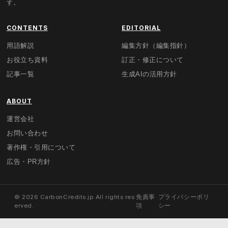
す。
CONTENTS
EDITORIAL
用語解説
編集方針（編集指針）
お役立ち資料
訂正・修正について
記事一覧
生成AIの活用方針
ABOUT
運営会社
お問い合わせ
著作権・引用について
広告・PR方針
© 2026 CarbonCredits.jp All rights res
免責事
プライバシーポリ
erved.
項
シー