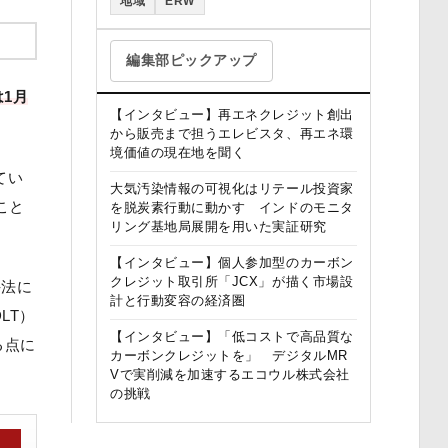
地域
ERW
編集部ピックアップ
は1月
【インタビュー】再エネクレジット創出
から販売まで担うエレビスタ、再エネ環
境価値の現在地を聞く
てい
大気汚染情報の可視化はリテール投資家
こと
を脱炭素行動に動かす インドのモニタ
リング基地局展開を用いた実証研究
【インタビュー】個人参加型のカーボン
クレジット取引所「JCX」が描く市場設
手法に
計と行動変容の経済圏
LT）
【インタビュー】「低コストで高品質な
る点に
カーボンクレジットを」 デジタルMR
Vで実削減を加速するエコウル株式会社
の挑戦