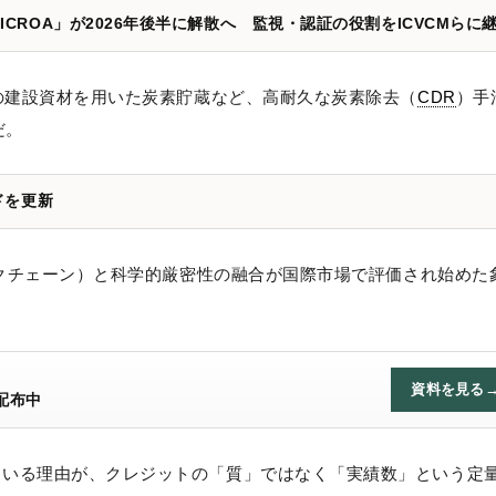
CROA」が2026年後半に解散へ 監視・認証の役割をICVCMらに
の建設資材を用いた炭素貯蔵など、高耐久な炭素除去（
CDR
）手
だ。
ドを更新
ックチェーン）と科学的厳密性の融合が国際市場で評価され始めた
資料を見る
配布中
ている理由が、クレジットの「質」ではなく「実績数」という定