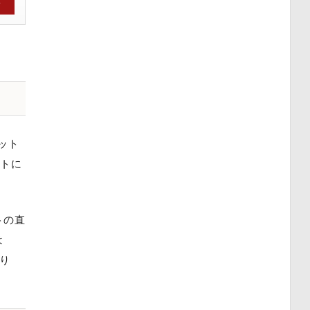
→
ット
クトに
トの直
は
り