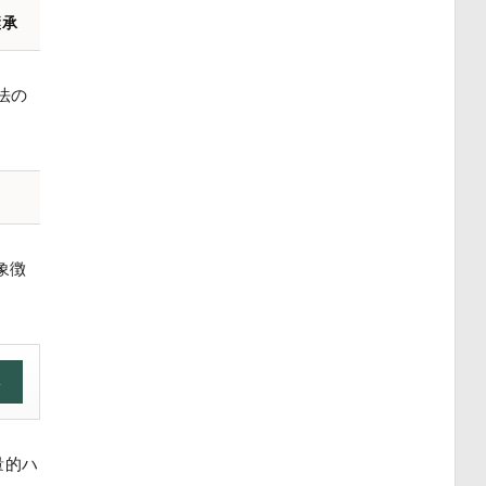
継承
法の
象徴
→
量的ハ