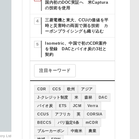
国内初のDOC実証へ 米Captura
の技術を使用
三菱電機と東大、CCUの価値を平
時と災害時の両面で測る技術 カ
ーボンプライシングも織り込む
Isometric、中国で初のCDR案件
を登録 DACとバイオ炭の3社と
契約
注目キーワード
CDR
CCS
欧州
アジア
J-クレジット制度
米
森林
DAC
バイオ炭
ETS
JCM
Verra
CCUS
アフリカ
英
CORSIA
BECCS
パリ協定6条
mCDR
ブルーカーボン
中南米
農業
stry Ltd