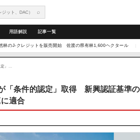
⌕
用語解説
記事一覧
クレジットを販売開始 佐渡の県有林1,600ヘクタール
|
08.07
認定」…
が「条件的認定」取得 新興認証基準のP
規範に適合