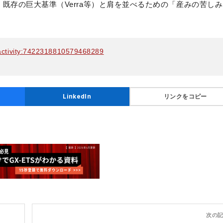
既存の巨大基準（Verra等）と肩を並べるための「産みの苦し
i:activity:7422318810579468289
リンクをコピー
LinkedIn
次の記