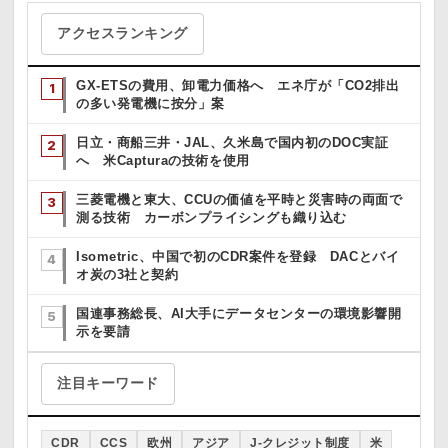
アクセスランキング
GX-ETSの費用、卸電力価格へ エネ庁が「CO2排出
の多い発電機に按分」案
日立・商船三井・JAL、久米島で国内初のDOC実証
へ 米Capturaの技術を使用
三菱電機と東大、CCUの価値を平時と災害時の両面で
測る技術 カーボンプライシングも織り込む
Isometric、中国で初のCDR案件を登録 DACとバイ
オ炭の3社と契約
国連事務総長、AI大手にデータセンターの環境影響開
示を要請
注目キーワード
CDR
CCS
欧州
アジア
J-クレジット制度
米