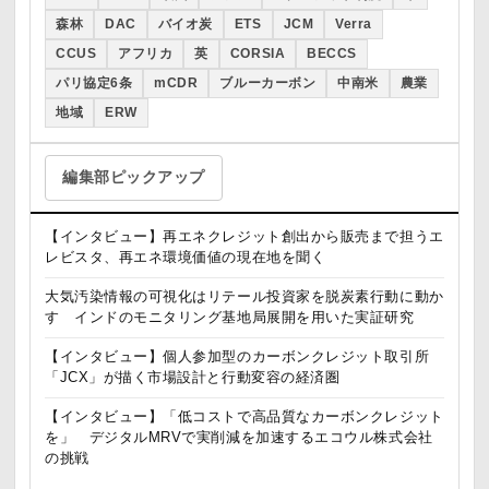
森林
DAC
バイオ炭
ETS
JCM
Verra
CCUS
アフリカ
英
CORSIA
BECCS
パリ協定6条
mCDR
ブルーカーボン
中南米
農業
地域
ERW
編集部ピックアップ
【インタビュー】再エネクレジット創出から販売まで担うエ
レビスタ、再エネ環境価値の現在地を聞く
大気汚染情報の可視化はリテール投資家を脱炭素行動に動か
す インドのモニタリング基地局展開を用いた実証研究
【インタビュー】個人参加型のカーボンクレジット取引所
「JCX」が描く市場設計と行動変容の経済圏
【インタビュー】「低コストで高品質なカーボンクレジット
を」 デジタルMRVで実削減を加速するエコウル株式会社
の挑戦