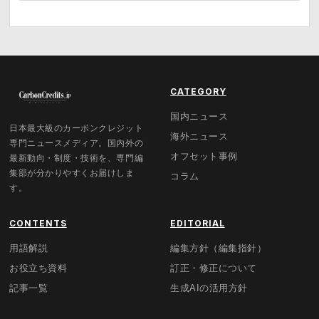
CATEGORY
国内ニュース
日本最大級のカーボンクレジット
海外ニュース
専門ニュースメディア。国内外の
オフセット事例
最新動向・制度・技術を、専門編
集部が分かりやすくお届けしま
コラム
す。
CONTENTS
EDITORIAL
用語解説
編集方針（編集指針）
お役立ち資料
訂正・修正について
記事一覧
生成AIの活用方針