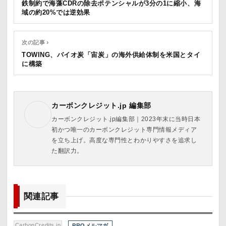
鉄制約で海藻CDRの除去ポテンシャルが3分の1に縮小、海
域の約20%では逆効果
次の記事 ›
TOWING、バイオ炭「宙炭」の海外供給体制を米国とタイ
に構築
カーボンクレジット.jp 編集部
カーボンクレジット.jp編集部｜2023年末に当時日本
初かつ唯一のカーボンクレジット専門情報メディア
を立ち上げ。高度な専門性とわかりやすさを追求し
た翻訳力。
関連記事
CarbonCredits.jp
PROメルマガ