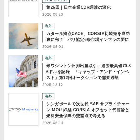
第26回｜日本企業CDR調達の深化
2026.05.20
海外
カタール拠点CACE、CORSIA初競売を成功
裏に完了 パリ協定6条市場インフラの要に
2026.05.01
海外
米ワシントン州排出量取引、過去最高値70.8
6ドルを記録 「キャップ・アンド・インベ
スト」第12回オークションで需要過熱
2025.12.12
海外
シンガポールで次世代 SAF サプライチェー
ン MOU 締結 CORSIA オフセット代替論と
燃料安全保障の交差点で考える
2026.05.14