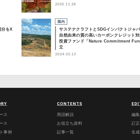
2025.11.28
国内
円分をX
サステナクラフトとSDGインパクトジャ
自然由来の質の高いカーボンクレジット対
投資ファンド「Nature Commitment Fu
立
2024.02.13
ORY
CONTENTS
EDI
ース
用語解説
編集
ース
お役立ち資料
訂正
ト事例
記事一覧
生成