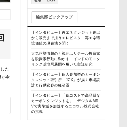
地域
ERW
編集部ピックアップ
【インタビュー】再エネクレジット創出
回
から販売まで担うエレビスタ、再エネ環
境価値の現在地を聞く
大気汚染情報の可視化はリテール投資家
を脱炭素行動に動かす インドのモニタ
リング基地局展開を用いた実証研究
とした
【インタビュー】個人参加型のカーボン
得
が主
クレジット取引所「JCX」が描く市場設
計と行動変容の経済圏
【インタビュー】「低コストで高品質な
カーボンクレジットを」 デジタルMR
Vで実削減を加速するエコウル株式会社
の挑戦