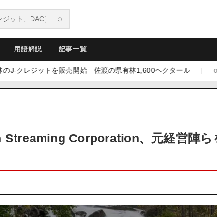
⌕
用語解説
記事一覧
ジットを販売開始 佐渡の県有林1,600ヘクタール
新潟
|
08.07
reaming Corporation、元経営陣ら