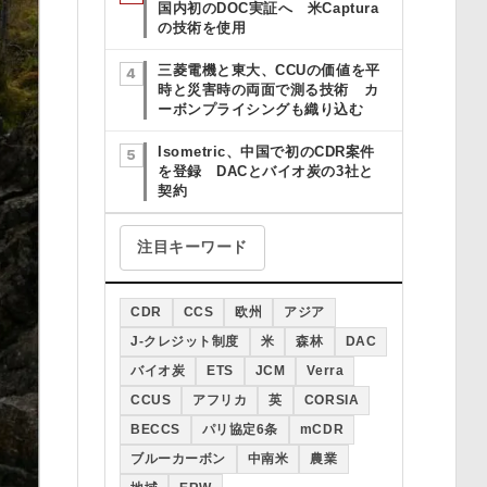
国内初のDOC実証へ 米Captura
の技術を使用
三菱電機と東大、CCUの価値を平
時と災害時の両面で測る技術 カ
ーボンプライシングも織り込む
Isometric、中国で初のCDR案件
を登録 DACとバイオ炭の3社と
契約
注目キーワード
CDR
CCS
欧州
アジア
J-クレジット制度
米
森林
DAC
バイオ炭
ETS
JCM
Verra
CCUS
アフリカ
英
CORSIA
BECCS
パリ協定6条
mCDR
ブルーカーボン
中南米
農業