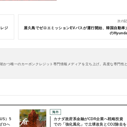
次の記
クレジ
屋久島でゼロエミッションEVバスが運行開始、韓国自動車
のHyund
時日本初かつ唯一のカーボンクレジット専門情報メディアを立ち上げ。高度な専門性
海外
US）5
カナダ政府系金融がCDR企業へ戦略投資
ゼロへ
での「強化風化」で土壌改良とCO2除去を