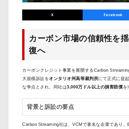
X
Facebook
カーボン市場の信頼性を揺
復へ
カーボンクレジット事業を展開するCarbon Streami
大規模訴訟を
オンタリオ州高等裁判所
にて正式に提
な争点とされ、同社は
3,000万ドル以上の損害賠償
を
背景と訴訟の要点
Carbon Streaming社は、VCMで著名な企業