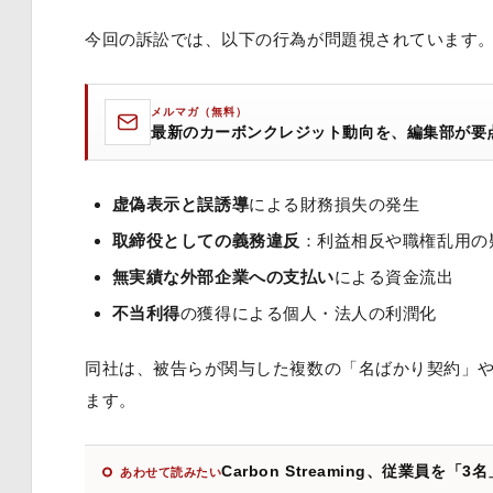
今回の訴訟では、以下の行為が問題視されています
メルマガ（無料）
最新のカーボンクレジット動向を、編集部が要
虚偽表示と誤誘導
による財務損失の発生
取締役としての義務違反
：利益相反や職権乱用の
無実績な外部企業への支払い
による資金流出
不当利得
の獲得による個人・法人の利潤化
同社は、被告らが関与した複数の「名ばかり契約」
ます。
Carbon Streaming、従業
あわせて読みたい