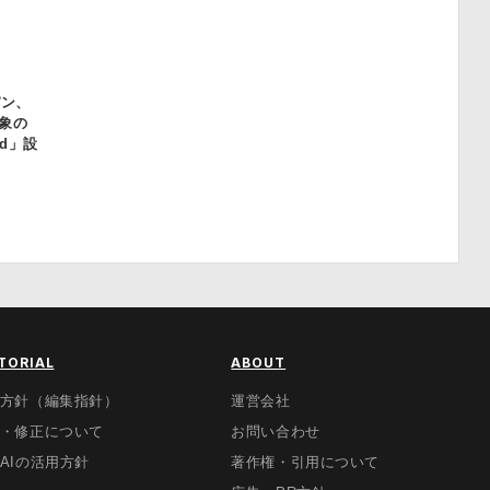
パン、
象の
nd」設
TORIAL
ABOUT
方針（編集指針）
運営会社
・修正について
お問い合わせ
AIの活用方針
著作権・引用について