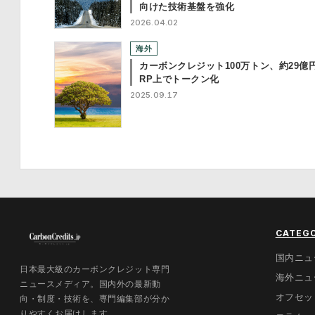
向けた技術基盤を強化
2026.04.02
海外
カーボンクレジット100万トン、約29億
RP上でトークン化
2025.09.17
CATEG
国内ニュ
日本最大級のカーボンクレジット専門
海外ニュ
ニュースメディア。国内外の最新動
オフセッ
向・制度・技術を、専門編集部が分か
りやすくお届けします。