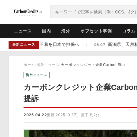
ニュース
国内
海外
オフセット事例
コラム
レジットの不着を日本で担保へ
新潟県、天然林のJ-クレ
|
08.07
最新ニュース
ホーム
›
海外ニュース
›
カーボンクレジット企業Carbon Stre…
海外ニュース
カーボンクレジット企業Carbon St
提訴
2025.04.22
更新 2025.10.27
読了 約2分