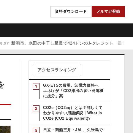
資料ダウンロード
メルマガ登録
市、水田の中干し延長で424トンのJ-クレジット 最低7,000円で販売
アクセスランキング
を
GX-ETSの費用、卸電力価格へ
エネ庁が「CO2排出の多い発電機
に按分」案
CO2e（CO2eq）とは？詳しくて
わかりやすい用語解説｜What Is
CO2e (CO2 Equivalent)?
日立・商船三井・JAL、久米島で