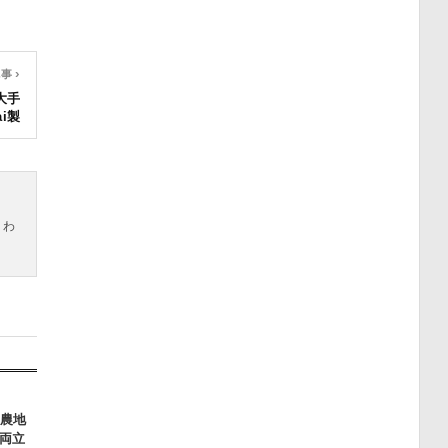
事 ›
大手
ai製
とわ
 農地
両立