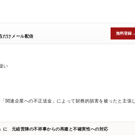
。
無料登録
点だけメール配信
疑い
や「関連企業への不正送金」によって財務的損害を被ったと主張
員を「3名」に 元経営陣の不祥事からの再建と不確実性への対応