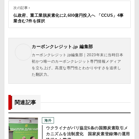
次の記事 ›
仏政府、重工業脱炭素化に2,600億円投入へ 「CCUS」4事
業含む7件を採択
カーボンクレジット.jp 編集部
カーボンクレジット.jp編集部｜2023年末に当時日本
初かつ唯一のカーボンクレジット専門情報メディア
を立ち上げ。高度な専門性とわかりやすさを追求し
た翻訳力。
関連記事
海外
ウクライナがパリ協定6条の国際炭素取引メ
カニズムを法制度化 国家炭素登録簿の運用