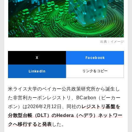
出典：イメージ
X
Facebook
リンクをコピー
LinkedIn
米ライス大学のベイカー公共政策研究所から誕生し
た非営利カーボンレジストリ、BCarbon（ビーカー
ボン）は2026年2月12日、同社の
レジストリ基盤を
分散型台帳（DLT）のHedera（ヘデラ）ネットワー
クへ移行すると発表
した。