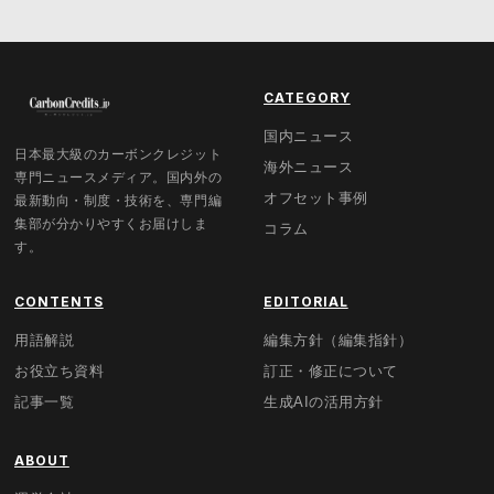
CATEGORY
国内ニュース
日本最大級のカーボンクレジット
海外ニュース
専門ニュースメディア。国内外の
オフセット事例
最新動向・制度・技術を、専門編
集部が分かりやすくお届けしま
コラム
す。
CONTENTS
EDITORIAL
用語解説
編集方針（編集指針）
お役立ち資料
訂正・修正について
記事一覧
生成AIの活用方針
ABOUT