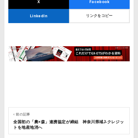
X
Facebook
リンクをコピー
LinkedIn
‹ 前の記事
全国初の「農×森」連携協定が締結 神奈川県域J-クレジッ
トを地産地消へ