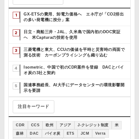
GX-ETSの費用、卸電力価格へ エネ庁が「CO2排出
の多い発電機に按分」案
日立・商船三井・JAL、久米島で国内初のDOC実証
へ 米Capturaの技術を使用
三菱電機と東大、CCUの価値を平時と災害時の両面で
測る技術 カーボンプライシングも織り込む
Isometric、中国で初のCDR案件を登録 DACとバイ
オ炭の3社と契約
国連事務総長、AI大手にデータセンターの環境影響開
示を要請
注目キーワード
CDR
CCS
欧州
アジア
J-クレジット制度
米
森林
DAC
バイオ炭
ETS
JCM
Verra