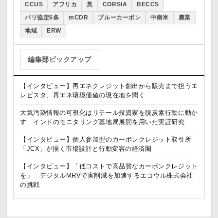
CCUS
アフリカ
英
CORSIA
BECCS
パリ協定6条
mCDR
ブルーカーボン
中南米
農業
地域
ERW
編集部ピックアップ
【インタビュー】再エネクレジット創出から販売まで担うエ
レビスタ、再エネ環境価値の現在地を聞く
大気汚染情報の可視化はリテール投資家を脱炭素行動に動か
す インドのモニタリング基地局展開を用いた実証研究
【インタビュー】個人参加型のカーボンクレジット取引所
「JCX」が描く市場設計と行動変容の経済圏
【インタビュー】「低コストで高品質なカーボンクレジット
を」 デジタルMRVで実削減を加速するエコウル株式会社
の挑戦