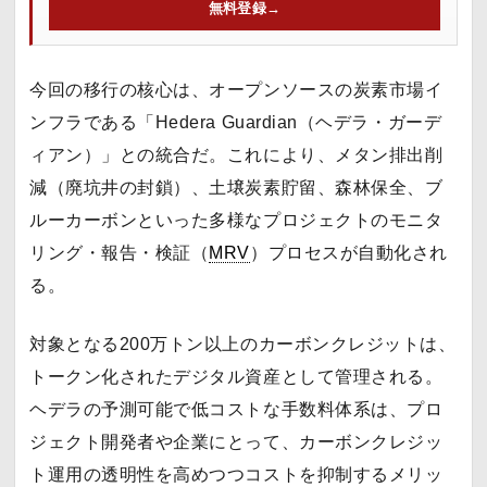
無料登録
→
今回の移行の核心は、オープンソースの炭素市場イ
ンフラである「Hedera Guardian（ヘデラ・ガーデ
ィアン）」との統合だ。これにより、メタン排出削
減（廃坑井の封鎖）、土壌炭素貯留、森林保全、ブ
ルーカーボンといった多様なプロジェクトのモニタ
リング・報告・検証（
MRV
）プロセスが自動化され
る。
対象となる200万トン以上のカーボンクレジットは、
トークン化されたデジタル資産として管理される。
ヘデラの予測可能で低コストな手数料体系は、プロ
ジェクト開発者や企業にとって、カーボンクレジッ
ト運用の透明性を高めつつコストを抑制するメリッ