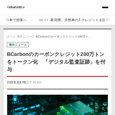
日本で担保へ
|
08.07
新潟県、天然林のJ-クレジットを販売開始 佐渡
ホーム
›
海外ニュース
›
BCarbonのカーボンクレジット200万ト…
海外ニュース
BCarbonのカーボンクレジット200万トン
をトークン化 「デジタル監査証跡」を付
与
2026.02.16
読了 約3分